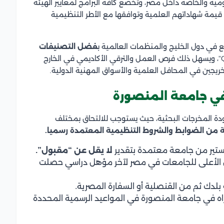
ية والخاصة داخل مصر، وتخضع كافة البرامج لمعايير الهيئة
 قيمة شهاداتهم العلمية وتوافقها مع الأطر التنظيمية
 في دول الخليج والمنظمات العالمية ب
فضل التصنيفات
في تصنيف “شنغهاي” و”QS”، ويسهل ذلك فرص العمل والترقي الأكاديمي في الخارج
خريجين في المحافل العلمية والأسواق المهنية الدولية.
 في جامعة المنصورة
ة المخرجات البحثية، حيث يستوجب للالتحاق بمختلف
 من الضوابط والشروط التنظيمية المعتمدة رسميا.
جستير من جامعة معتمدة بتقدير
لا يقل عن “مقبول”.
لأعلى للجامعات في مصر لآخر مؤهل دراسي حصلت
بلدك ثم من القنصلية أو السفارة المصرية.
اه في جامعة المنصورة في المواعيد الرسمية المحددة