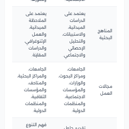
يعتمد على
يعتمد على
الدراسات
الملاحظة
الميدانية،
الميدانية،
المناهج
والاستبيانات،
والعمل
البحثية
والتحليل
الإثنوغرافي،
الإحصائي
والدراسات
والاجتماعي.
المقارنة.
الجامعات،
الجامعات،
ومراكز البحوث،
والمراكز البحثية،
والوزارات،
والمتاحف،
مجالات
والمؤسسات
والمؤسسات
العمل
الاجتماعية،
الثقافية،
والمنظمات
والمنظمات
الدولية.
الدولية.
فهم التنوع
تقديم حلول