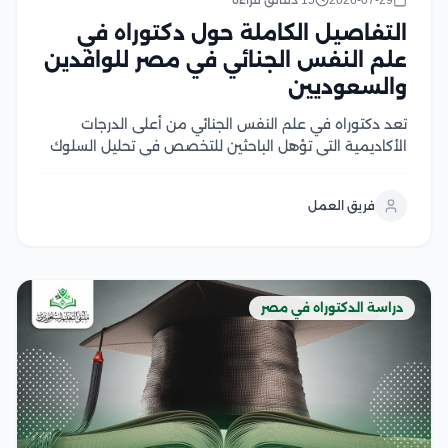
2026-07-29
15 دقائق قراءة
التفاصيل الكاملة حول دكتوراه في
علم النفس الجنائي في مصر للوافدين
والسعوديين
تعد دكتوراه في علم النفس الجنائي من أعلى الدرجات
الأكاديمية التي تؤهل الباحثين للتخصص في تحليل السلوك
الإجرامي، ودراسة الدوافع النفسية للجريمة، والمساهمة
في تطوير منظومة العدالة من خلال البحث العلمي
فريق العمل
والتقييم النفسي، ويزداد الإقبال على دكتوراه في علم
النفس...
دراسة الدكتوراه في مصر