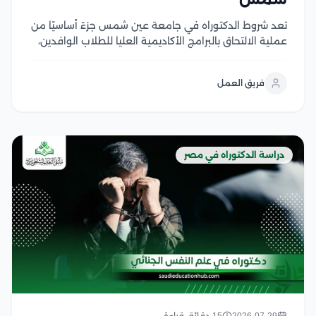
تعد شروط الدكتوراه في جامعة عين شمس جزءً أساسيًا من
عملية الالتحاق بالبرامج الأكاديمية العليا للطلاب الوافدين،
حيث تهدف إلى ضمان مستوى أكاديمي متميز ومواكبة
المعايير العالمية في البحث العلمي، الجامعة توفر بيئة
فريق العمل
تعليمية وبحثية متكاملة للطلاب الذين يسعون لتطوير...
دراسة الدكتوراه في مصر