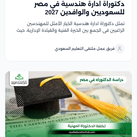
دكتوراة ادارة هندسية في مصر
للسعوديين والوافدين 2027
تمثل دكتوراة ادارة هندسية الخيار الأمثل للمهندسين
الراغبين في الجمع بين الخبرة الفنية والقيادة الإدارية، حيث
تؤهلهم لإدارة المشروعات والمنظمات الهندسية وفق
أحدث المعايير العالمية، وتمنحهم ميزة تنافسية قوية في
فريق عمل ملتقى التعليم السعودي
سوق العمل السعودي والخليجي وفي هذا المقال سوف
نتعرف على...
دراسة الدكتوراه في مصر