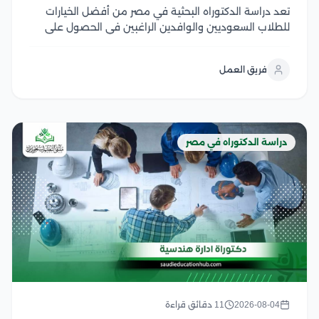
تعد دراسة الدكتوراه البحثية في مصر من أفضل الخيارات
للطلاب السعوديين والوافدين الراغبين في الحصول على
درجة علمية معتمدة من جامعات عريقة تجمع بين قوة
البحث الأكاديمي وتكاليف الدراسة المناسبة، ويتميز هذا
فريق العمل
النظام بالتركيز على إعداد رسالة علمية أصيلة تحت...
دراسة الدكتوراه في مصر
2026-08-04
11 دقائق قراءة