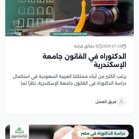
2026-07-29
9 دقائق قراءة
الدكتوراه في القانون جامعة
الإسكندرية
يرغب الكثير من أبناء مملكتنا العربية السعودية في استكمال
دراسة الدكتوراه في القانون جامعة الإسكندرية، نظرًا لما
قامت به وزارة العدل في تحقيق رؤية المملكة ، وما تبذله
من تعزيز الجهود والمهارات للاهتمام بمجال القانون، حيثُ
فريق العمل
يُعد القانون من أهم...
دراسة الدكتوراه في مصر