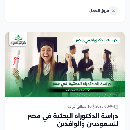
المؤسسات والجمهور ويمنح هذا التخصص الباحثين القدرة
فريق العمل
على دراسة استراتيجيات التواصل الحديثة وتحليل دور
العلاقات العامة...
دراسة الدكتوراه في مصر
2026-08-04
10 دقائق قراءة
دراسة الدكتوراه البحثية في مصر
للسعوديين والوافدين