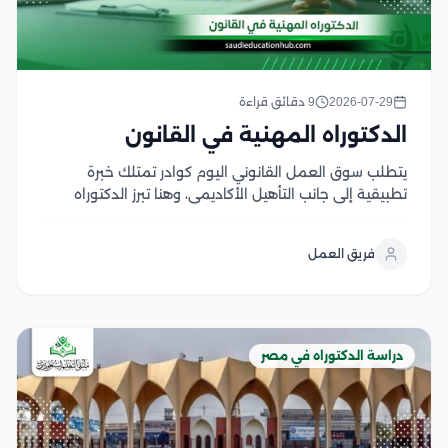
2026-07-29
9 دقائق قراءة
الدكتوراه المهنية في القانون
يتطلب سوق العمل القانوني اليوم كوادر تمتلك خبرة
تطبيقية إلى جانب التأهيل الأكاديمي، وهنا تبرز الدكتوراه
المهنية في القانون كخيار يجمع بين الدراسة المتخصصة
والتطبيق العملي، بما يفتح آفاقا أوسع للترقي الوظيفي
فريق العمل
وتولي المناصب القيادية في المؤسسات القانونية
والقضائية وتتميز...
دراسة الدكتوراه في مصر