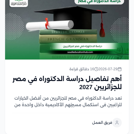
دراسة الدكتوراه في مصر
2026-07-29
16 دقائق قراءة
أهم تفاصيل دراسة الدكتوراه في مصر
للجزائريين 2027
تعد دراسة الدكتوراه في مصر للجزائريين من أفضل الخيارات
للراغبين في استكمال مسيرتهم الأكاديمية داخل واحدة من
أبرز الوجهات التعليمية في العالم العربي، حيث تتميز
الجامعات المصرية ببرامج دكتوراه متنوعة، وإشراف أكاديمي
فريق العمل
متميز، وشهادات معترف بها في العديد من الدول،...