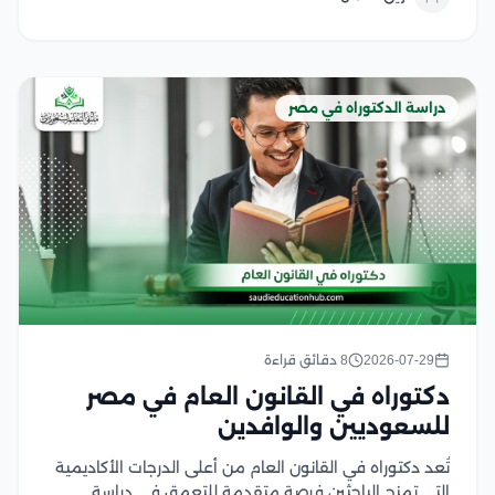
مؤهلة وخبرة واسعة، إضافة إلى مكتبات ومصادر علمية
غنية...
دراسة الدكتوراه في مصر
2026-07-29
8 دقائق قراءة
دكتوراه في القانون العام في مصر
للسعوديين والوافدين
تُعد دكتوراه في القانون العام من أعلى الدرجات الأكاديمية
التي تمنح الباحثين فرصة متقدمة للتعمق في دراسة