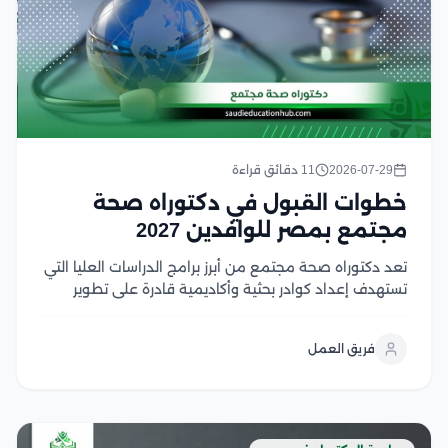
2026-07-29
11 دقائق قراءة
خطوات القبول في دكتوراه صحة
مجتمع بمصر للوافدين 2027
تعد دكتوراه صحة مجتمع من أبرز برامج الدراسات العليا التي
تستهدف إعداد كوادر بحثية وأكاديمية قادرة على تطوير
أنظمة الرعاية الصحية وتحسين جودة الخدمات الوقائية
والعلاجية، ويزداد الإقبال على دكتوراه صحة مجتمع في
فريق العمل
الجامعات المصرية بفضل اعتمادها الأكاديمي، وتنوع
تخصصاتها،...