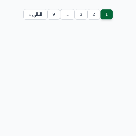
1
2
3
…
9
التالي »