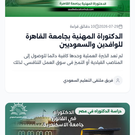
2026-07-29
10 دقائق قراءة
الدكتوراة المهنية بجامعة القاهرة
للوافدين والسعوديين
لم تعد الخبرة العملية وحدها كافية دائما للوصول إلى
المناصب القيادية أو التميز في سوق العمل التنافسي، لذلك
أصبحت دراسة دكتوراة مهنية جامعة القاهرة خيارا يجمع بين
التأهيل الأكاديمي والتطبيق العملي، داخل واحدة من أعرق
فريق ملتقى التعليم السعودي
الجامعات العربية وأكثرها شهرة، وتوفر...
دراسة الدكتوراه في مصر