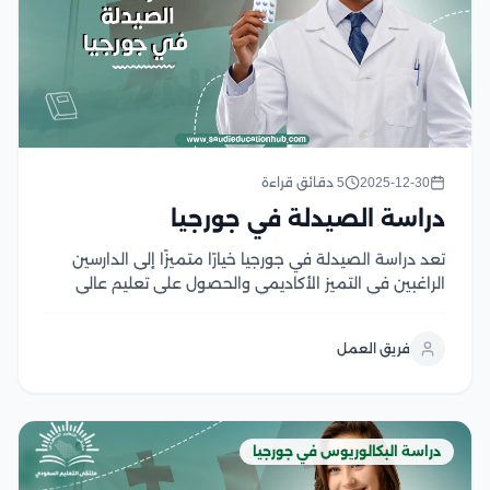
2025-12-30
5 دقائق قراءة
دراسة الصيدلة في جورجيا
تعد دراسة الصيدلة في جورجيا خيارًا متميزًا إلى الدارسين
الراغبين في التميز الأكاديمي والحصول على تعليم عالي
الجودة بتكاليف معقولة ومناسبة، حيث تقدم الجامعات في
جورجيا برامج متنوعة في تخصص الصيدلة في العديد من
فريق العمل
المجالات، كما تتميز الجامعات باستخدام أحدث...
دراسة البكالوريوس في جورجيا