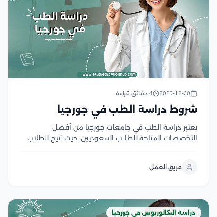
2025-12-30
4 دقائق قراءة
شروط دراسة الطب في جورجيا
يعتبر دراسة الطب في جامعات جورجيا من أفضل
التخصصات المتاحة للطلاب السعوديين، حيث تتيح للطلاب
مزيج جيد من التعليم النظري والممارسة والتدريب أثناء
الدراسة، كما يتلقى الطلاب التدريبات المناسبة في أفضل
فريق العمل
المستشفيات والمراكز الصحية، بالإضافة إلى قيام الجامعات
الجورجية بتقديم...
دراسة البكالوريوس في جورجيا