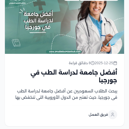
2025-12-25
8 دقائق قراءة
أفضل جامعة لدراسة الطب في
جورجيا
يبحث الطلاب السعوديين عن أفضل جامعة لدراسة الطب
في جورجيا، حيث تعتبر من الدول الأوروبية التي تنخفض بها
تكلفة المعيشة والدراسة وتقدم تعليم عالي الجودة مقارنة
بذلك، كما توفر العديد من التخصصات في مجال الطب، مما
فريق العمل
يمكن الطلاب من دراسة...