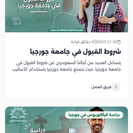
2025-12-30
4 دقائق قراءة
شروط القبول في جامعة جورجيا
يتساءل العديد من أبنائنا السعوديين عن شروط القبول في
جامعة جورجيا، حيث تتمتع جامعة جورجيا باستخدام الأساليب
والتقنيات الحديثة في الدراسة، مما يمنح للطلاب اكتساب
العديد من المهارات التي تساعدهم في سوق العمل الدولي
فريق العمل
والعالمي، كما أن جامعة جورجيا معتمدة...
دراسة البكالوريوس في جورجيا