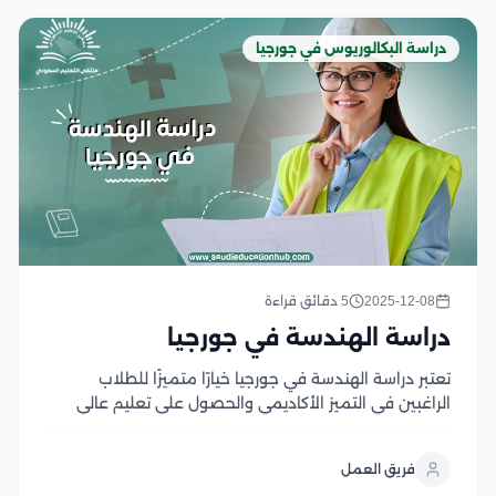
دراسة البكالوريوس في جورجيا
2025-12-08
5 دقائق قراءة
دراسة الهندسة في جورجيا
تعتبر دراسة الهندسة في جورجيا خيارًا متميزًا للطلاب
الراغبين في التميز الأكاديمي والحصول على تعليم عالي
الجودة بتكاليف مناسبة، حيث تقدم الجامعات الجورجية برامج
هندسية في العديد من المجالات تتميز الجامعات في
فريق العمل
جورجيا باستخدام العديد الأساليب والتقنيات الحديثة في