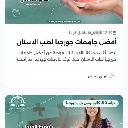
2025-12-30
6 دقائق قراءة
أفضل جامعات جورجيا لطب الأسنان
يبحث أبناء مملكتنا العربية السعودية عن أفضل جامعات
جورجيا لطب الأسنان، حيث توفر جامعات جورجيا استراتيجية
تعليم متقدمة وتعليم عالي الجودة، تتميز بالدمج بين
المناهج الأكاديمية والتطبيقية، مما يساهم في إعداد أطباء
فريق العمل
أسنان مؤهلين وقادرين على الرعاية الصحية المتميزة،
والعمل...
دراسة البكالوريوس في جورجيا