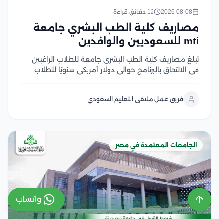
2026-08-08
12 دقائق قراءة
مصاريف كلية الطب البشري جامعة
mti للسعوديين والوافدين
تبلغ مصاريف كلية الطب البشري جامعة للطلاب الراغبين
في الالتحاق بالبرنامج حوالي دولار أمريكي سنويًا للطلاب
الوافدين، مع اختلاف الرسوم حسب الفئة الدراسية والجنسية
وفقًا لما تعلنه الجامعة والجهات المختصة التي تهتم بهذه
فريق عمل ملتقى التعليم السعودي
التفاصيل وتكون معتمدة في هذا المقال نستعرض...
الجامعات المعتمدة في مصر
واتساب