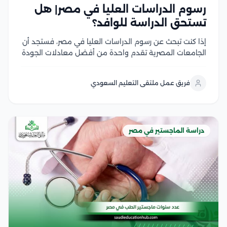
رسوم الدراسات العليا في مصر| هل
تستحق الدراسة للوافد؟
إذا كنت تبحث عن رسوم الدراسات العليا في مصر، فستجد أن
الجامعات المصرية تقدم واحدة من أفضل معادلات الجودة
مقابل التكلفة في المنطقة العربية، سواء في برامج
الماجستير أو الدكتوراه، وتختلف الرسوم بحسب نوع الجامعة،
فريق عمل ملتقى التعليم السعودي
والتخصص، والدرجة العلمية، مع وجود...
دراسة الماجستير في مصر