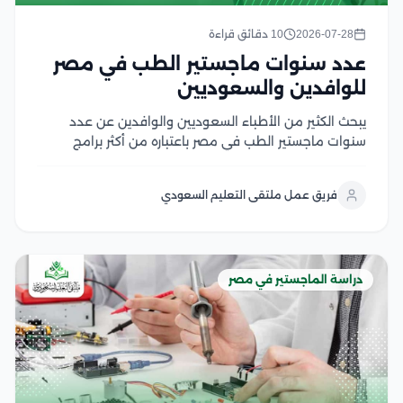
2026-07-28
10 دقائق قراءة
عدد سنوات ماجستير الطب في مصر
للوافدين والسعوديين
يبحث الكثير من الأطباء السعوديين والوافدين عن عدد
سنوات ماجستير الطب في مصر باعتباره من أكثر برامج
الدراسات العليا إقبالًا، لما يوفره من تأهيل أكاديمي متقدم
وتدريب سريري داخل الجامعات والمستشفيات التعليمية،
فريق عمل ملتقى التعليم السعودي
كما يهتم الأطباء بمعرفة مدة دراسة الماجستير في...
دراسة الماجستير في مصر