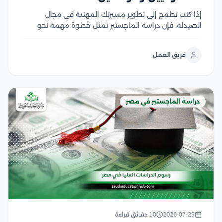
إذا كنت تطمح إلى تطوير مسيرتك المهنية في مجال
الصيدلة، فإن دراسة الماجستير تمثل خطوة مهمة نحو
اكتساب خبرات علمية وعملية متقدمة، لكن قبل التقديم
من الضروري التعرف على شروط ماجستير صيدلة، ومتطلبات
فريق العمل
القبول، والوثائق المطلوبة، وآلية التسجيل في الجامعات...
دراسة الماجستير في مصر
2026-07-29
10 دقائق قراءة