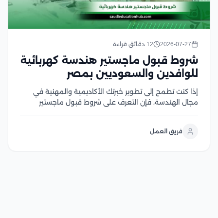
2026-07-27
12 دقائق قراءة
شروط قبول ماجستير هندسة كهربائية
للوافدين والسعوديين بمصر
إذا كنت تطمح إلى تطوير خبرتك الأكاديمية والمهنية في
مجال الهندسة، فإن التعرف على شروط قبول ماجستير
هندسة كهربائية يعد الخطوة الأولى لتحقيق هذا الهدف،
وتحرص الجامعات المصرية على توفير برامج دراسات عليا
فريق العمل
متقدمة تجمع بين الجانب الأكاديمي والتطبيقي، مع...