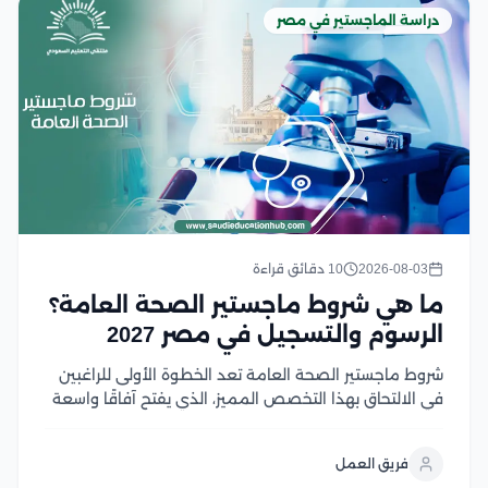
دراسة الماجستير في مصر
2026-08-03
10 دقائق قراءة
ما هي شروط ماجستير الصحة العامة؟
الرسوم والتسجيل في مصر 2027
شروط ماجستير الصحة العامة تعد الخطوة الأولى للراغبين
في الالتحاق بهذا التخصص المميز، الذي يفتح آفاقًا واسعة
للعمل في مجالات الرعاية الصحية والبحث والتخطيط
الصحي، ومع تزايد أهمية الصحة العامة عالميًا، أصبح اختيار
فريق العمل
البرنامج المناسب ومعرفة متطلبات القبول أمر ضروري...