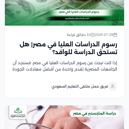
2026-07-29
10 دقائق قراءة
رسوم الدراسات العليا في مصر| هل
تستحق الدراسة للوافد؟
إذا كنت تبحث عن رسوم الدراسات العليا في مصر، فستجد أن
الجامعات المصرية تقدم واحدة من أفضل معادلات الجودة
مقابل التكلفة في المنطقة العربية، سواء في برامج
الماجستير أو الدكتوراه، وتختلف الرسوم بحسب نوع الجامعة،
فريق عمل ملتقى التعليم السعودي
والتخصص، والدرجة العلمية، مع وجود...
دراسة الماجستير في مصر