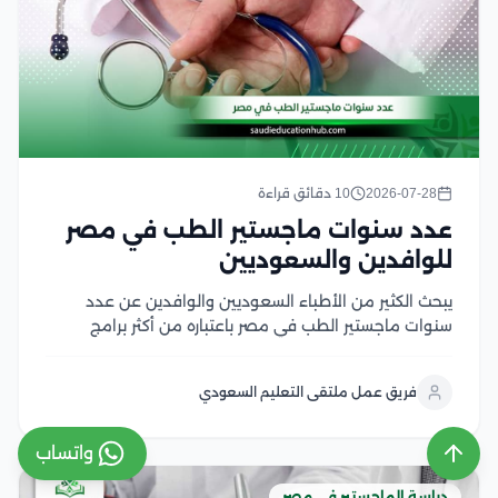
2026-07-28
10 دقائق قراءة
عدد سنوات ماجستير الطب في مصر
للوافدين والسعوديين
يبحث الكثير من الأطباء السعوديين والوافدين عن عدد
سنوات ماجستير الطب في مصر باعتباره من أكثر برامج
الدراسات العليا إقبالًا، لما يوفره من تأهيل أكاديمي متقدم
وتدريب سريري داخل الجامعات والمستشفيات التعليمية،
فريق عمل ملتقى التعليم السعودي
كما يهتم الأطباء بمعرفة مدة دراسة الماجستير في...
واتساب
دراسة الماجستير في مصر