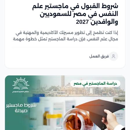
شروط القبول في ماجستير علم
النفس في مصر للسعوديين
والوافدين 2027
إذا كنت تطمح إلى تطوير مسيرتك الأكاديمية والمهنية في
مجال علم النفس، فإن دراسة الماجستير تمثل خطوة مهمة
نحو تحقيق أهدافك، لكن قبل التقديم من الضروري التعرف
على شروط القبول ومتطلبات الجامعات المختلفة لضمان
فريق العمل
استعدادك الكامل، وفي هذا المقال نستعرض...
دراسة الماجستير في مصر