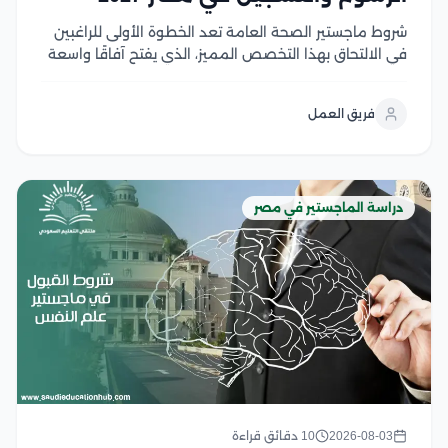
شروط ماجستير الصحة العامة تعد الخطوة الأولى للراغبين
في الالتحاق بهذا التخصص المميز، الذي يفتح آفاقًا واسعة
للعمل في مجالات الرعاية الصحية والبحث والتخطيط
الصحي، ومع تزايد أهمية الصحة العامة عالميًا، أصبح اختيار
فريق العمل
البرنامج المناسب ومعرفة متطلبات القبول أمر ضروري...
دراسة الماجستير في مصر
2026-08-03
10 دقائق قراءة