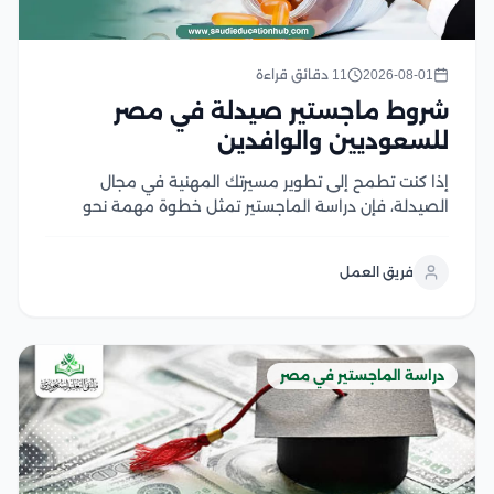
2026-08-01
11 دقائق قراءة
شروط ماجستير صيدلة في مصر
للسعوديين والوافدين
إذا كنت تطمح إلى تطوير مسيرتك المهنية في مجال
الصيدلة، فإن دراسة الماجستير تمثل خطوة مهمة نحو
اكتساب خبرات علمية وعملية متقدمة، لكن قبل التقديم
من الضروري التعرف على شروط ماجستير صيدلة، ومتطلبات
فريق العمل
القبول، والوثائق المطلوبة، وآلية التسجيل في الجامعات...
دراسة الماجستير في مصر