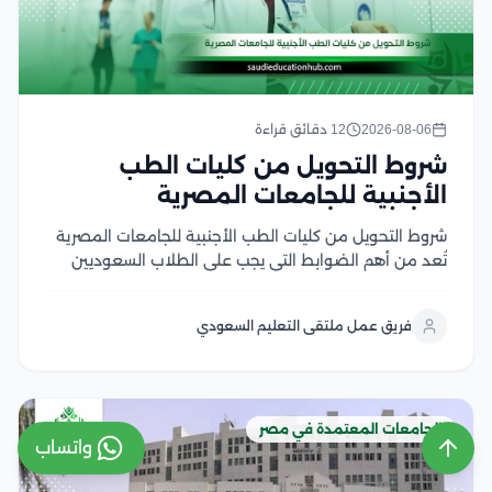
2026-08-06
12 دقائق قراءة
شروط التحويل من كليات الطب
الأجنبية للجامعات المصرية
شروط التحويل من كليات الطب الأجنبية للجامعات المصرية
تُعد من أهم الضوابط التي يجب على الطلاب السعوديين
والوافدين التعرف عليها قبل التقدم بطلب التحويل، إذ
تشترط الجامعات المصرية استيفاء مجموعة من المتطلبات
فريق عمل ملتقى التعليم السعودي
الأكاديمية والإدارية، مثل الاعتراف بالجامعة المحول منها
في...
الجامعات المعتمدة في مصر
واتساب