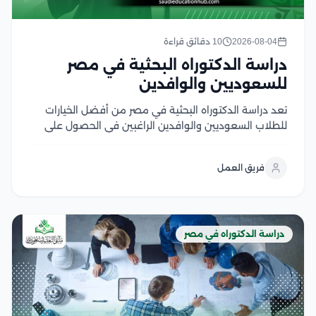
2026-08-04
10 دقائق قراءة
دراسة الدكتوراه البحثية في مصر
للسعوديين والوافدين
تعد دراسة الدكتوراه البحثية في مصر من أفضل الخيارات
للطلاب السعوديين والوافدين الراغبين في الحصول على
درجة علمية معتمدة من جامعات عريقة تجمع بين قوة
البحث الأكاديمي وتكاليف الدراسة المناسبة، ويتميز هذا
فريق العمل
النظام بالتركيز على إعداد رسالة علمية أصيلة تحت...
دراسة الدكتوراه في مصر