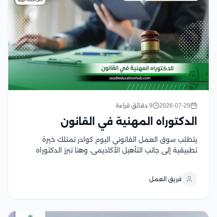
2026-07-29
9 دقائق قراءة
الدكتوراه المهنية في القانون
يتطلب سوق العمل القانوني اليوم كوادر تمتلك خبرة
تطبيقية إلى جانب التأهيل الأكاديمي، وهنا تبرز الدكتوراه
المهنية في القانون كخيار يجمع بين الدراسة المتخصصة
والتطبيق العملي، بما يفتح آفاقا أوسع للترقي الوظيفي
فريق العمل
وتولي المناصب القيادية في المؤسسات القانونية
والقضائية وتتميز...