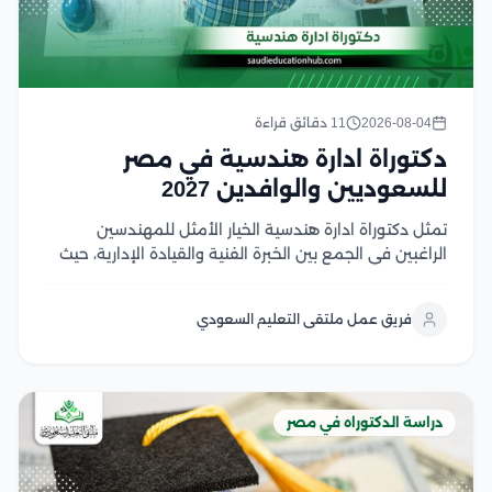
2026-08-04
11 دقائق قراءة
دكتوراة ادارة هندسية في مصر
للسعوديين والوافدين 2027
تمثل دكتوراة ادارة هندسية الخيار الأمثل للمهندسين
الراغبين في الجمع بين الخبرة الفنية والقيادة الإدارية، حيث
تؤهلهم لإدارة المشروعات والمنظمات الهندسية وفق
أحدث المعايير العالمية، وتمنحهم ميزة تنافسية قوية في
فريق عمل ملتقى التعليم السعودي
سوق العمل السعودي والخليجي وفي هذا المقال سوف
نتعرف على...
دراسة الدكتوراه في مصر