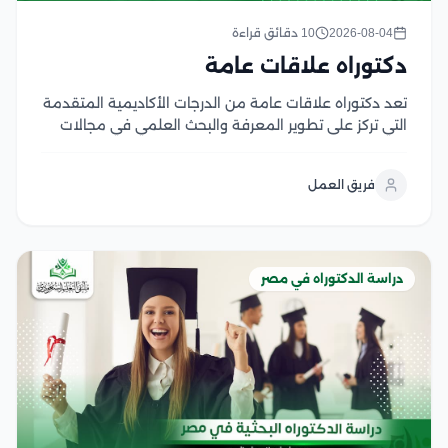
2026-08-04
10 دقائق قراءة
دكتوراه علاقات عامة
تعد دكتوراه علاقات عامة من الدرجات الأكاديمية المتقدمة
التي تركز على تطوير المعرفة والبحث العلمي في مجالات
الاتصال المؤسسي، وإدارة السمعة، وبناء العلاقات بين
المؤسسات والجمهور ويمنح هذا التخصص الباحثين القدرة
فريق العمل
على دراسة استراتيجيات التواصل الحديثة وتحليل دور
العلاقات العامة...
دراسة الدكتوراه في مصر