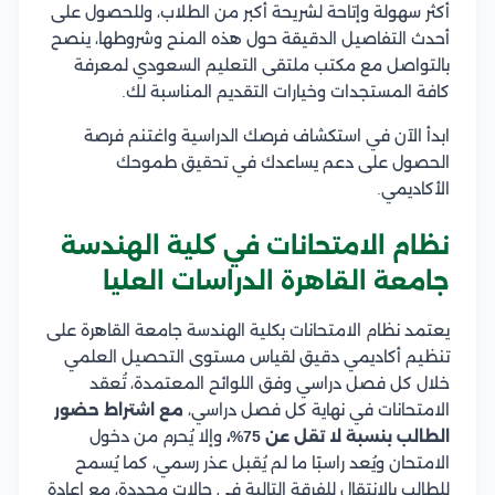
أكثر سهولة وإتاحة لشريحة أكبر من الطلاب، وللحصول على
أحدث التفاصيل الدقيقة حول هذه المنح وشروطها، ينصح
بالتواصل مع مكتب ملتقى التعليم السعودي لمعرفة
كافة المستجدات وخيارات التقديم المناسبة لك.
ابدأ الآن في استكشاف فرصك الدراسية واغتنم فرصة
الحصول على دعم يساعدك في تحقيق طموحك
الأكاديمي.
نظام الامتحانات في كلية الهندسة
جامعة القاهرة الدراسات العليا
يعتمد نظام الامتحانات بكلية الهندسة جامعة القاهرة على
تنظيم أكاديمي دقيق لقياس مستوى التحصيل العلمي
خلال كل فصل دراسي وفق اللوائح المعتمدة، تُعقد
الامتحانات في نهاية كل فصل دراسي،
مع اشتراط حضور
الطالب بنسبة لا تقل عن 75%،
وإلا يُحرم من دخول
الامتحان ويُعد راسبًا ما لم يُقبل عذر رسمي، كما يُسمح
للطالب بالانتقال للفرقة التالية في حالات محددة، مع إعادة