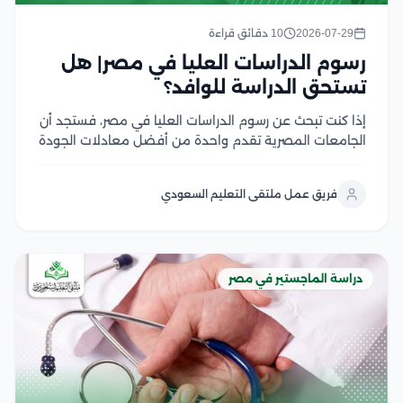
2026-07-29
10 دقائق قراءة
رسوم الدراسات العليا في مصر| هل
تستحق الدراسة للوافد؟
إذا كنت تبحث عن رسوم الدراسات العليا في مصر، فستجد أن
الجامعات المصرية تقدم واحدة من أفضل معادلات الجودة
مقابل التكلفة في المنطقة العربية، سواء في برامج
الماجستير أو الدكتوراه، وتختلف الرسوم بحسب نوع الجامعة،
فريق عمل ملتقى التعليم السعودي
والتخصص، والدرجة العلمية، مع وجود...
دراسة الماجستير في مصر