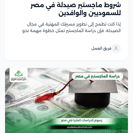
شروط ماجستير صيدلة في مصر
للسعوديين والوافدين
إذا كنت تطمح إلى تطوير مسيرتك المهنية في مجال
الصيدلة، فإن دراسة الماجستير تمثل خطوة مهمة نحو
اكتساب خبرات علمية وعملية متقدمة، لكن قبل التقديم
من الضروري التعرف على شروط ماجستير صيدلة، ومتطلبات
فريق العمل
القبول، والوثائق المطلوبة، وآلية التسجيل في الجامعات...
دراسة الماجستير في مصر