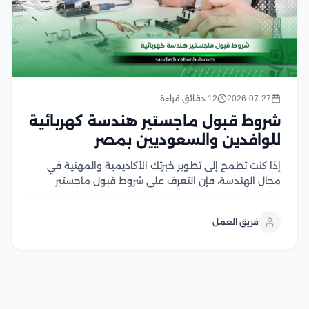
2026-07-27
12 دقائق قراءة
شروط قبول ماجستير هندسة كهربائية
للوافدين والسعوديين بمصر
إذا كنت تطمح إلى تطوير خبرتك الأكاديمية والمهنية في
مجال الهندسة، فإن التعرف على شروط قبول ماجستير
هندسة كهربائية يعد الخطوة الأولى لتحقيق هذا الهدف،
وتحرص الجامعات المصرية على توفير برامج دراسات عليا
فريق العمل
متقدمة تجمع بين الجانب الأكاديمي والتطبيقي، مع...