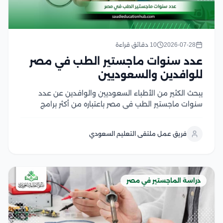
2026-07-28
10 دقائق قراءة
عدد سنوات ماجستير الطب في مصر
للوافدين والسعوديين
يبحث الكثير من الأطباء السعوديين والوافدين عن عدد
سنوات ماجستير الطب في مصر باعتباره من أكثر برامج
الدراسات العليا إقبالًا، لما يوفره من تأهيل أكاديمي متقدم
وتدريب سريري داخل الجامعات والمستشفيات التعليمية،
فريق عمل ملتقى التعليم السعودي
كما يهتم الأطباء بمعرفة مدة دراسة الماجستير في...
دراسة الماجستير في مصر