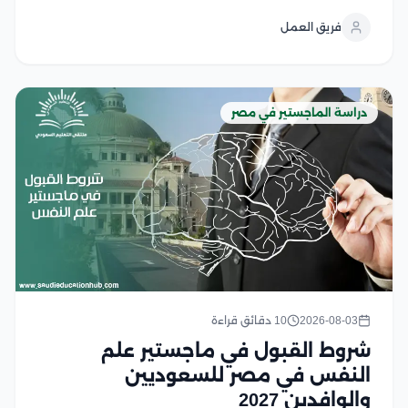
الصحي، ومع تزايد أهمية الصحة العامة عالميًا، أصبح اختيار
فريق العمل
البرنامج المناسب ومعرفة متطلبات القبول أمر ضروري...
دراسة الماجستير في مصر
2026-08-03
10 دقائق قراءة
شروط القبول في ماجستير علم
النفس في مصر للسعوديين
والوافدين 2027