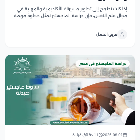
إذا كنت تطمح إلى تطوير مسيرتك الأكاديمية والمهنية في
مجال علم النفس، فإن دراسة الماجستير تمثل خطوة مهمة
نحو تحقيق أهدافك، لكن قبل التقديم من الضروري التعرف
على شروط القبول ومتطلبات الجامعات المختلفة لضمان
فريق العمل
استعدادك الكامل، وفي هذا المقال نستعرض...
دراسة الماجستير في مصر
2026-08-01
11 دقائق قراءة