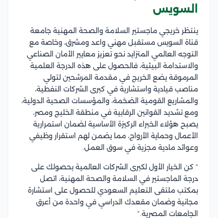
السويس
ينتظر خريجي ماجستير السلامة والصحة المهنية جامعة
قناة السويس مستقبل مهني واعد ومشرق، وخاصة مع
التوجه العالمي المتزايد نحو تعزيز معايير الأمان الصناعي
والاستدامة البيئية، فالحصول على هذه الدرجة العلمية
المرموقة يضع الخريج في مقدمة المرشحين لتولي
مناصب قيادية واستشارية في كبرى الشركات النفطية،
والمشاريع القومية الضخمة، والمؤسسات الصحية الدولية،
ومع تشديد القوانين الرقابية في منطقة الخليج ومصر،
يصبح هؤلاء الخبراء الركيزة الأساسية لضمان استمرارية
الأعمال وحماية الأرواح، مما يضمن لهم استقرار وظيفي
وعوائد مادية مجزية في سوق العمل.
” كن الخيار الأول لكبرى الشركات العالمية بحصولك على
درجة الماجستير في السلامة والصحة المهنية، اتصل
بمكتب ملتقى التعليم السعودي للحصول على استشارة
مجانية وضمان مقعدك الدراسي في واحدة من أعرق
الجامعات المصرية.”