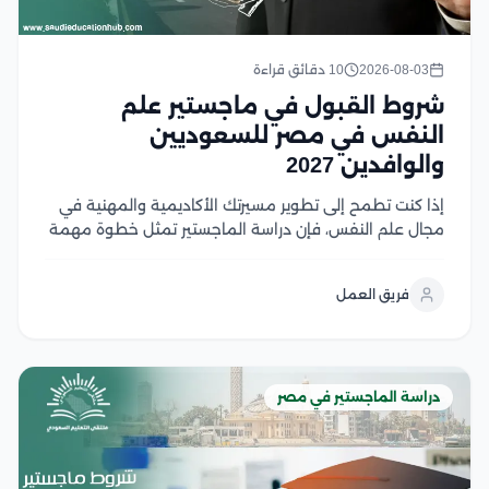
2026-08-03
10 دقائق قراءة
شروط القبول في ماجستير علم
النفس في مصر للسعوديين
والوافدين 2027
إذا كنت تطمح إلى تطوير مسيرتك الأكاديمية والمهنية في
مجال علم النفس، فإن دراسة الماجستير تمثل خطوة مهمة
نحو تحقيق أهدافك، لكن قبل التقديم من الضروري التعرف
على شروط القبول ومتطلبات الجامعات المختلفة لضمان
فريق العمل
استعدادك الكامل، وفي هذا المقال نستعرض...
دراسة الماجستير في مصر