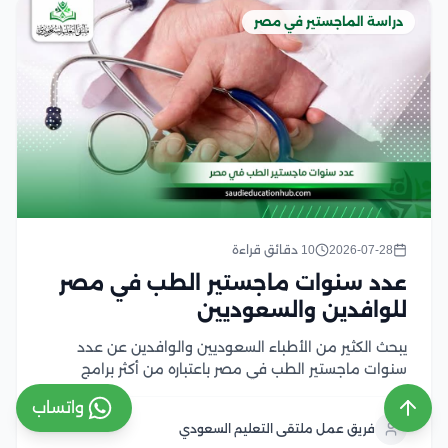
دراسة الماجستير في مصر
2026-07-28
10 دقائق قراءة
عدد سنوات ماجستير الطب في مصر
للوافدين والسعوديين
يبحث الكثير من الأطباء السعوديين والوافدين عن عدد
سنوات ماجستير الطب في مصر باعتباره من أكثر برامج
الدراسات العليا إقبالًا، لما يوفره من تأهيل أكاديمي متقدم
واتساب
وتدريب سريري داخل الجامعات والمستشفيات التعليمية،
فريق عمل ملتقى التعليم السعودي
كما يهتم الأطباء بمعرفة مدة دراسة الماجستير في...