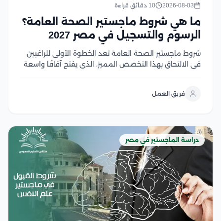
2026-08-03
10 دقائق قراءة
ما هي شروط ماجستير الصحة العامة؟
الرسوم والتسجيل في مصر 2027
شروط ماجستير الصحة العامة تعد الخطوة الأولى للراغبين
في الالتحاق بهذا التخصص المميز، الذي يفتح آفاقًا واسعة
للعمل في مجالات الرعاية الصحية والبحث والتخطيط
الصحي، ومع تزايد أهمية الصحة العامة عالميًا، أصبح اختيار
فريق العمل
البرنامج المناسب ومعرفة متطلبات القبول أمر ضروري...
دراسة الماجستير في مصر