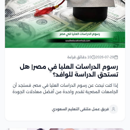
2026-07-29
10 دقائق قراءة
رسوم الدراسات العليا في مصر| هل
تستحق الدراسة للوافد؟
إذا كنت تبحث عن رسوم الدراسات العليا في مصر، فستجد أن
الجامعات المصرية تقدم واحدة من أفضل معادلات الجودة
مقابل التكلفة في المنطقة العربية، سواء في برامج
الماجستير أو الدكتوراه، وتختلف الرسوم بحسب نوع الجامعة،
فريق عمل ملتقى التعليم السعودي
والتخصص، والدرجة العلمية، مع وجود...