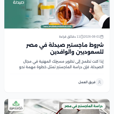
2026-08-01
11 دقائق قراءة
شروط ماجستير صيدلة في مصر
للسعوديين والوافدين
إذا كنت تطمح إلى تطوير مسيرتك المهنية في مجال
الصيدلة، فإن دراسة الماجستير تمثل خطوة مهمة نحو
اكتساب خبرات علمية وعملية متقدمة، لكن قبل التقديم
من الضروري التعرف على شروط ماجستير صيدلة، ومتطلبات
فريق العمل
القبول، والوثائق المطلوبة، وآلية التسجيل في الجامعات...
دراسة الماجستير في مصر