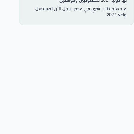
بها دوليًا 2027 للسعوديين والوافدين
ماجستير طب بشري في مصر: سجل الآن لمستقبل
واعد 2027