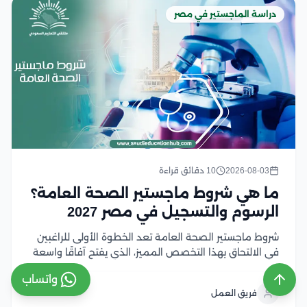
دراسة الماجستير في مصر
2026-08-03
10 دقائق قراءة
ما هي شروط ماجستير الصحة العامة؟
الرسوم والتسجيل في مصر 2027
شروط ماجستير الصحة العامة تعد الخطوة الأولى للراغبين
في الالتحاق بهذا التخصص المميز، الذي يفتح آفاقًا واسعة
للعمل في مجالات الرعاية الصحية والبحث والتخطيط
واتساب
الصحي، ومع تزايد أهمية الصحة العامة عالميًا، أصبح اختيار
فريق العمل
البرنامج المناسب ومعرفة متطلبات القبول أمر ضروري...