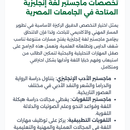
تخصصات ماجستير لغة إنجليزية
المتاحة في الجامعات المصرية
يمثل اختيار التخصص الدقيق الركيزة الأساسية في تطوير
المسار المهني والأكاديمي للباحث، ولذا فإن الالتحاق
ببرنامج ماجستير لغة إنجليزية يفتح مسارات متنوعة تناسب
شغف الدارس وتطلعاته العلمية، وتعمل هذه البرامج على
صقل المهارات التحليلية والبحثية لتمكين الطالب من
استيعاب وفهم خبايا اللغة وآدابها بشكل احترافي
ومتكامل.
ماجستير الأدب الإنجليزي:
يتناول دراسة الرواية
والدراما والشعر والنقد الأدبي في مختلف
العصور التاريخية.
ماجستير اللغويات:
يغطي مجالات دراسة هيكلة
اللغة وقواعد النحو وعلم الصوتيات والدلالة
اللغوية.
اللغويات التطبيقية:
يركز على توظيف مهارات
اللغة في المجالات العملية والمهنية والتعليمية