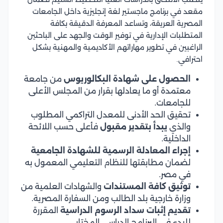
مقعد في برنامج ماجستير لغة إنجليزية داخل الجامعات
المصرية العريقة، وتساعد المعرفة الدقيقة بكافة
المتطلبات الإدارية في توفير الوقت والجهد على الباحثين
الراغبين في تطوير مهاراتهم الأكاديمية والمهنية بشكل
احترافي.
الحصول على شهادة البكالوريوس
من جامعة
معتمدة أو ما يعادلها بقرار من المجلس الأعلى
للجامعات.
تحقيق الحد الأدنى للمعدل التراكمي المطلوب
والذي
يبدأ بتقدير مقبول
فأعلى حسب اللائحة
الداخلية.
إجراء المعادلة الرسمية للشهادة الجامعية
لضمان مطابقتها للنظام التعليمي المعمول به
في مصر.
توثيق كافة المستندات
والشهادات العلمية من
وزارة خارجية بلد الطالب ومن السفارة المصرية.
تقديم إثبات سداد الرسوم الدراسية
المقررة
للبدء في البرنامج الدراسي المختار.