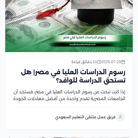
2026-07-29
10 دقائق قراءة
رسوم الدراسات العليا في مصر| هل
تستحق الدراسة للوافد؟
إذا كنت تبحث عن رسوم الدراسات العليا في مصر، فستجد أن
الجامعات المصرية تقدم واحدة من أفضل معادلات الجودة
مقابل التكلفة في المنطقة العربية، سواء في برامج
الماجستير أو الدكتوراه، وتختلف الرسوم بحسب نوع الجامعة،
فريق عمل ملتقى التعليم السعودي
والتخصص، والدرجة العلمية، مع وجود...