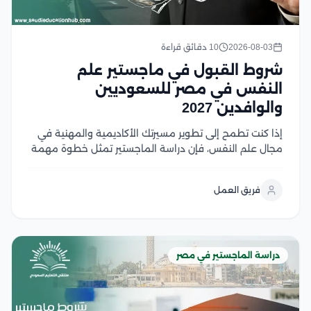
2026-08-03
10 دقائق قراءة
شروط القبول في ماجستير علم
النفس في مصر للسعوديين
والوافدين 2027
إذا كنت تطمح إلى تطوير مسيرتك الأكاديمية والمهنية في
مجال علم النفس، فإن دراسة الماجستير تمثل خطوة مهمة
نحو تحقيق أهدافك، لكن قبل التقديم من الضروري التعرف
على شروط القبول ومتطلبات الجامعات المختلفة لضمان
فريق العمل
استعدادك الكامل، وفي هذا المقال نستعرض...
دراسة الماجستير في مصر