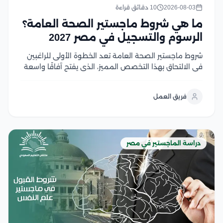
2026-08-03
10 دقائق قراءة
ما هي شروط ماجستير الصحة العامة؟
الرسوم والتسجيل في مصر 2027
شروط ماجستير الصحة العامة تعد الخطوة الأولى للراغبين
في الالتحاق بهذا التخصص المميز، الذي يفتح آفاقًا واسعة
للعمل في مجالات الرعاية الصحية والبحث والتخطيط
الصحي، ومع تزايد أهمية الصحة العامة عالميًا، أصبح اختيار
فريق العمل
البرنامج المناسب ومعرفة متطلبات القبول أمر ضروري...
دراسة الماجستير في مصر