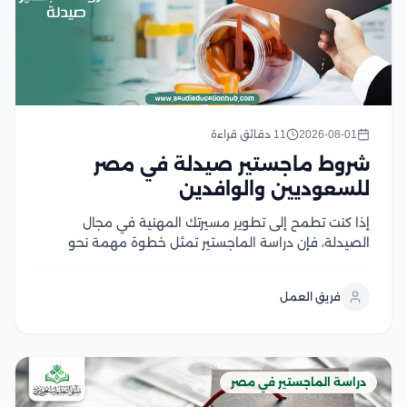
2026-08-01
11 دقائق قراءة
شروط ماجستير صيدلة في مصر
للسعوديين والوافدين
إذا كنت تطمح إلى تطوير مسيرتك المهنية في مجال
الصيدلة، فإن دراسة الماجستير تمثل خطوة مهمة نحو
اكتساب خبرات علمية وعملية متقدمة، لكن قبل التقديم
من الضروري التعرف على شروط ماجستير صيدلة، ومتطلبات
فريق العمل
القبول، والوثائق المطلوبة، وآلية التسجيل في الجامعات...
دراسة الماجستير في مصر