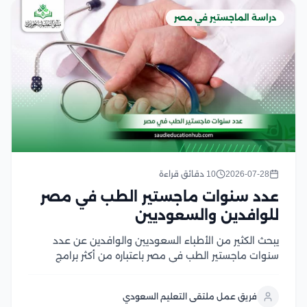
دراسة الماجستير في مصر
2026-07-28
10 دقائق قراءة
عدد سنوات ماجستير الطب في مصر
للوافدين والسعوديين
يبحث الكثير من الأطباء السعوديين والوافدين عن عدد
سنوات ماجستير الطب في مصر باعتباره من أكثر برامج
الدراسات العليا إقبالًا، لما يوفره من تأهيل أكاديمي متقدم
وتدريب سريري داخل الجامعات والمستشفيات التعليمية،
فريق عمل ملتقى التعليم السعودي
كما يهتم الأطباء بمعرفة مدة دراسة الماجستير في...