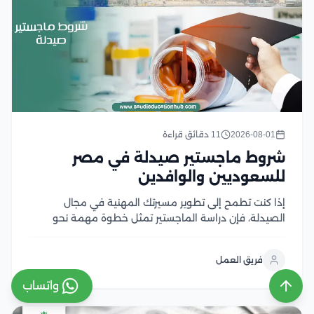
2026-08-01
11 دقائق قراءة
شروط ماجستير صيدلة في مصر
للسعوديين والوافدين
إذا كنت تطمح إلى تطوير مسيرتك المهنية في مجال
الصيدلة، فإن دراسة الماجستير تمثل خطوة مهمة نحو
اكتساب خبرات علمية وعملية متقدمة، لكن قبل التقديم
من الضروري التعرف على شروط ماجستير صيدلة، ومتطلبات
فريق العمل
القبول، والوثائق المطلوبة، وآلية التسجيل في الجامعات...
واتساب