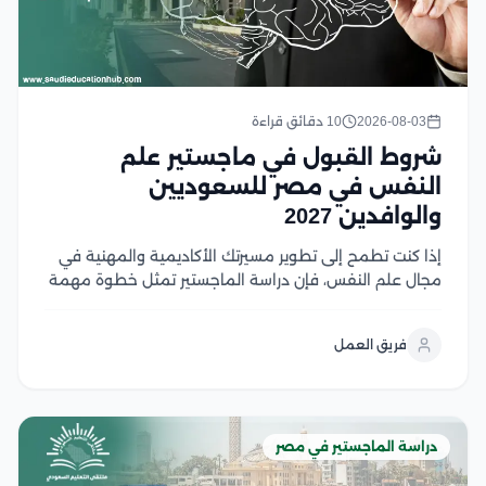
2026-08-03
10 دقائق قراءة
شروط القبول في ماجستير علم
النفس في مصر للسعوديين
والوافدين 2027
إذا كنت تطمح إلى تطوير مسيرتك الأكاديمية والمهنية في
مجال علم النفس، فإن دراسة الماجستير تمثل خطوة مهمة
نحو تحقيق أهدافك، لكن قبل التقديم من الضروري التعرف
على شروط القبول ومتطلبات الجامعات المختلفة لضمان
فريق العمل
استعدادك الكامل، وفي هذا المقال نستعرض...
دراسة الماجستير في مصر