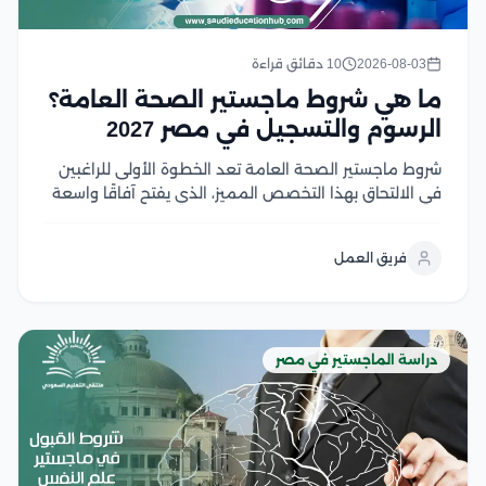
2026-08-03
10 دقائق قراءة
ما هي شروط ماجستير الصحة العامة؟
الرسوم والتسجيل في مصر 2027
شروط ماجستير الصحة العامة تعد الخطوة الأولى للراغبين
في الالتحاق بهذا التخصص المميز، الذي يفتح آفاقًا واسعة
للعمل في مجالات الرعاية الصحية والبحث والتخطيط
الصحي، ومع تزايد أهمية الصحة العامة عالميًا، أصبح اختيار
فريق العمل
البرنامج المناسب ومعرفة متطلبات القبول أمر ضروري...
دراسة الماجستير في مصر