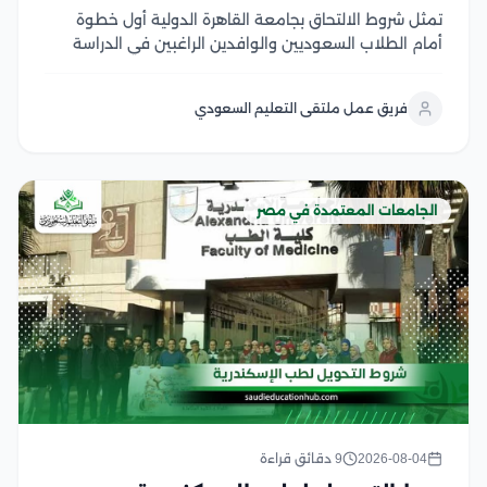
تمثل شروط الالتحاق بجامعة القاهرة الدولية أول خطوة
أمام الطلاب السعوديين والوافدين الراغبين في الدراسة
داخل واحدة من أبرز الجامعات المصرية المعتمدة، حيث
تعتمد الجامعة نظام قبول واضح يجمع بين الجودة
فريق عمل ملتقى التعليم السعودي
الأكاديمية وسهولة الإجراءات، بما يمنح الطلاب فرصة
حقيقية للحصول...
الجامعات المعتمدة في مصر
2026-08-04
9 دقائق قراءة