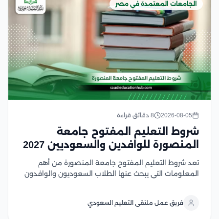
الجامعات المعتمدة في مصر
2026-08-05
8 دقائق قراءة
شروط التعليم المفتوح جامعة
المنصورة للوافدين والسعوديين 2027
تعد شروط التعليم المفتوح جامعة المنصورة من أهم
المعلومات التي يبحث عنها الطلاب السعوديون والوافدون
الراغبون في الالتحاق ببرامج تعليمية مرنة من جامعة
عريقة، حيث يوفر النظام فرصة مميزة لاستكمال الدراسة
فريق عمل ملتقى التعليم السعودي
وفق متطلبات مناسبة للدارسين في هذا المقال سوف
نتعرف...