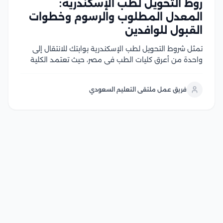
روط التحويل لطب الإسكندرية:
المعدل المطلوب والرسوم وخطوات
القبول للوافدين
تمثل شروط التحويل لطب الإسكندرية بوابتك للانتقال إلى
واحدة من أعرق كليات الطب في مصر، حيث تعتمد الكلية
ضوابط أكاديمية دقيقة تضمن قبول الطلاب المستوفين
للمتطلبات، مع الحفاظ على جودة العملية التعليمية وقوة
فريق عمل ملتقى التعليم السعودي
الشهادة وفي هذا المقال سوف نتعرف على...