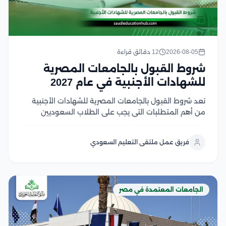
2026-08-05
12 دقائق قراءة
شروط القبول بالجامعات المصرية
للشهادات الأجنبية في عام 2027
تعد شروط القبول بالجامعات المصرية للشهادات الأجنبية
من أهم المتطلبات التي يجب على الطلاب السعوديين
والوافدين معرفتها قبل بدء إجراءات التقديم، حيث تعتمد
الجامعات المصرية على ضوابط محددة تشمل معادلة
فريق عمل ملتقى التعليم السعودي
الشهادة، واستيفاء المواد المؤهلة، وتحقيق متطلبات
القبول لكل تخصص وخلال...
الجامعات المعتمدة في مصر