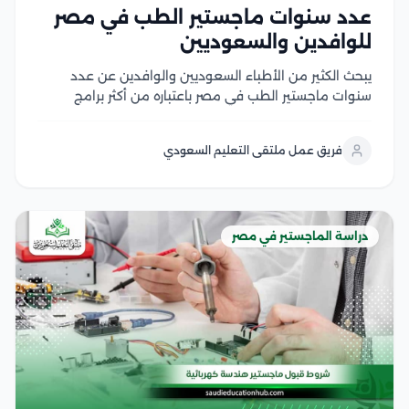
عدد سنوات ماجستير الطب في مصر
للوافدين والسعوديين
يبحث الكثير من الأطباء السعوديين والوافدين عن عدد
سنوات ماجستير الطب في مصر باعتباره من أكثر برامج
الدراسات العليا إقبالًا، لما يوفره من تأهيل أكاديمي متقدم
وتدريب سريري داخل الجامعات والمستشفيات التعليمية،
فريق عمل ملتقى التعليم السعودي
كما يهتم الأطباء بمعرفة مدة دراسة الماجستير في...
دراسة الماجستير في مصر