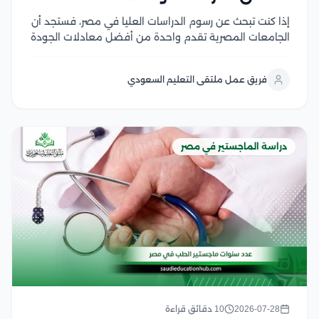
إذا كنت تبحث عن رسوم الدراسات العليا في مصر، فستجد أن
الجامعات المصرية تقدم واحدة من أفضل معادلات الجودة
مقابل التكلفة في المنطقة العربية، سواء في برامج
الماجستير أو الدكتوراه، وتختلف الرسوم بحسب نوع الجامعة،
فريق عمل ملتقى التعليم السعودي
والتخصص، والدرجة العلمية، مع وجود...
دراسة الماجستير في مصر
2026-07-28
10 دقائق قراءة