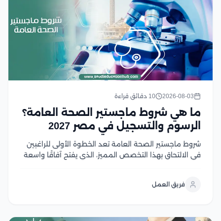
2026-08-03
10 دقائق قراءة
ما هي شروط ماجستير الصحة العامة؟
الرسوم والتسجيل في مصر 2027
شروط ماجستير الصحة العامة تعد الخطوة الأولى للراغبين
في الالتحاق بهذا التخصص المميز، الذي يفتح آفاقًا واسعة
للعمل في مجالات الرعاية الصحية والبحث والتخطيط
الصحي، ومع تزايد أهمية الصحة العامة عالميًا، أصبح اختيار
فريق العمل
البرنامج المناسب ومعرفة متطلبات القبول أمر ضروري...