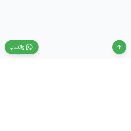
واتساب
ملتقى التعليم السعودي
ملتقى التعليم السعودي منصة تعليمية متخصصة تهدف
إلى تقديم معلومات موثوقة ومحدثة حول التعليم في
المملكة العربية السعودية، تشمل الجامعات، التخصصات،
شروط القبول، والفرص التعليمية المختلفة. كما نقدم
خدمات متكاملة للتسجيل والقبول الجامعي في وجهات
دراسية متعددة مثل مصر، الإمارات، ألمانيا، تركيا وغيرها من