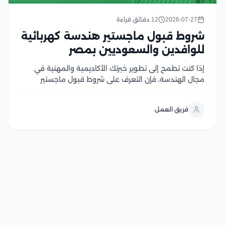
2026-07-27
12 دقائق قراءة
شروط قبول ماجستير هندسة كهربائية
للوافدين والسعوديين بمصر
إذا كنت تطمح إلى تطوير خبرتك الأكاديمية والمهنية في
مجال الهندسة، فإن التعرف على شروط قبول ماجستير
هندسة كهربائية يعد الخطوة الأولى لتحقيق هذا الهدف،
وتحرص الجامعات المصرية على توفير برامج دراسات عليا
فريق العمل
متقدمة تجمع بين الجانب الأكاديمي والتطبيقي، مع...