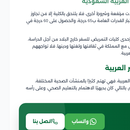
لعربية السعودية
مرتفعة وشروطٍ أخرى، فلا يلتحق بالكلية إلا مَن تجاوز
معدله التراكمي في الثانوية 80%، بالإضافة إلى اجتياز اختبار القدرات العامة ب65 درجة، والحصول على 60 درجة في
 إحدى كليات التمريض، للسفر خارج البلاد من أجل الدراسة،
 مع المملكة في ثقافتها ولغتها ودينها، فلا تواجههم
بية.
العربية
عربية، فهي تهتم كثيرًا بالمنشآت الصحية المختلفة،
التالي كان بديهيًا الاهتمام بالتعليم الصحي، وعلى رأسه
واتساب
اتصل بنا