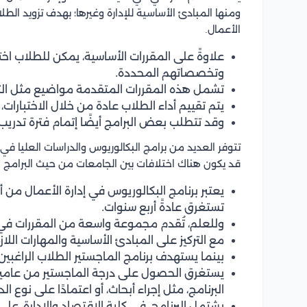
ومنها المبادئ الأساسية للإدارة وغيرها؛ بهدف تزويد الط
الأعمال.
علاوةً على المقررات الأساسية، يمكن للطلاب اخ
وتخصصاتهم المحددة.
تشمل هذه المقررات المتقدمة مواضيع مثل التمو
يتم تقييم أداء الطلاب عادة من خلال الاختبارات، 
وقد تتطلب بعض البرامج أيضًا إتمام فترة تدري
تتوفر العديد من برامج البكالوريوس والدراسات العليا في 
قد يكون هناك اختلافات بين الجامعات من حيث البرامج
يعتبر برنامج البكالوريوس في إدارة الأعمال من أك
تستغرق عادةً أربع سنوات.
وللعلم، تُقدم مجموعة واسعة من المقررات في
مع التركيز على المبادئ الأساسية والمهارات الل
بينما يستهدف برنامج الماجستير الطلاب الراغبين 
يستغرق الحصول على درجة الماجستير من عامين 
البرنامج، مثل إجراء أبحاث، أو اعتمادًا على نوع ا
يشتمل البرنامج، في كلية الاقتصاد والإدارة، 