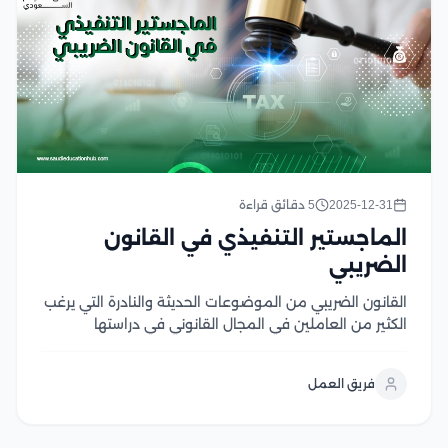
2025-12-31
5 دقائق قراءة
الماجستير التنفيذي في القانون
الضريبي
القانون الضريبي من الموضوعات الحديثة والنادرة التي يرغب
الكثير من العاملين في المجال القانوني في دراستها
والتعمق بها، لذا يبرز الماجستير التنفيذي في القانون
الضريبي باعتباره خطوة هامة تُمكن العاملين في مجال
فريق العمل
القانون والمحاسبة من فهم القواعد والقوانين الضريبية،
والتغيرات...