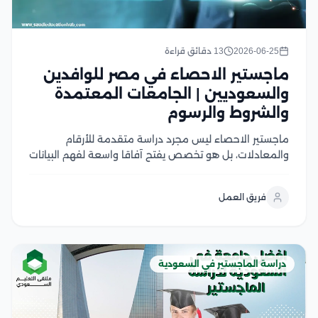
2026-06-25
13 دقائق قراءة
ماجستير الاحصاء في مصر للوافدين
والسعوديين | الجامعات المعتمدة
والشروط والرسوم
ماجستير الاحصاء ليس مجرد دراسة متقدمة للأرقام
والمعادلات، بل هو تخصص يفتح آفاقا واسعة لفهم البيانات
وتحويلها إلى قرارات وحلول قابلة للتطبيق في مختلف
المجالات، ومع التطور الكبير في الاعتماد على تحليل البيانات
فريق العمل
والذكاء الاصطناعي والبحث العلمي، أصبح المتخصصون
في...
دراسة الماجستير في السعودية