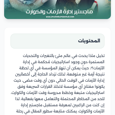
المحتويات
تخيل ماذا يحدث في عالم ملئ بالتغيرات والتحديات
المستمرة دون وجود استراتيجيات مُحكمة في إدارة
الأزمات؟!، حيثُ يمكن أن تنهار المؤسسة في أي لحظة
نتيجة أزمة غير متوقعة، لذلك تزداد الحاجة إلى أخصائيين
إدارة الأزمات في الوقت الحالي دون أي وقت مضى، حيث
يكونوا مفتاح أي مؤسسة لاتخاذ القرارات السريعة وفق
استراتيجيات متبعة وخطط مدروسة وقت الأزمات والكوارث،
للحد من المخاطر المحتملة والتعامل معها بفعالية، لذا
إن كنت من الراغبين لمعرفة مستقبل ماجستير إدارة
الأزمات والكوارث، يمكنك متابعة سطور المقال في رحلة