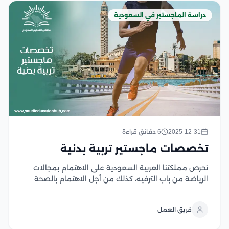
دراسة الماجستير في السعودية
2025-12-31
6 دقائق قراءة
تخصصات ماجستير تربية بدنية
تحرص مملكتنا العربية السعودية على الاهتمام بمجالات
الرياضة من باب الترفيه، كذلك من أجل الاهتمام بالصحة
البدنية لشعبها، لذا؛ تهتم بدراسة تخصصات ماجستير تربية
بدنية داخل جامعاتها، كما تسمح لطلابها بالسفر خارج البلاد
فريق العمل
لتحصيل الخبرات الرياضية المختلفة، والاطلاع على الطرق...