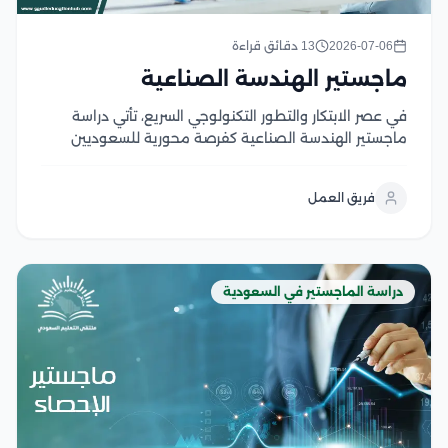
2026-07-06
13 دقائق قراءة
ماجستير الهندسة الصناعية
في عصر الابتكار والتطور التكنولوجي السريع، تأتي دراسة
ماجستير الهندسة الصناعية كفرصة محورية للسعوديين
الطموحين الذين يسعون للمساهمة في تحسين أداء
الصناعة وتحقيق التنمية المستدامة، حيث تمثل هذه
فريق العمل
الدراسة جسرًا يربط بين المعرفة النظرية العميقة
والتطبيقات العملية المبتكرة، مما يمكنهم...
دراسة الماجستير في السعودية