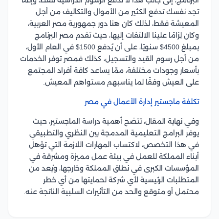
البرنامج، إلى جانب هذا لا تدفع الرسوم الدراسية فقط، وإنما
تجد نفسك تدفع الكثير من الأموال والتكاليف من أجل
المعيشة فقط، لذلك كان هنا دور جمهورية مصر العربية،
وكان لِزامًا علينا الالتفات إليها، حيث تقدم مصر البرنامج
بمبلغ 4500$ سنويًا، على أن يُدفع 1500$ في العام الأول،
من أجل رسوم القيد والتسجيل، كذلك فمصر توفر الخدمات
بأسعار وجودات مختلفة، ممّا يساعد كافة أفراد المجتمع
على العيش وفقًا لما يناسبهم مستواهم المعيش.
تكلفة ماجستير إدارة الأعمال في مصر
وفي نهاية المقال، تتضح أهمية دراسة الماجستير، حيث
يوفر البرامج التعليمية المدمجة بين النظري والتطبيقي
في هذا التخصص، لاكتساب المهارات اللازمة التي تؤهل
أبناء المملكة للعمل في بيئة عمل مميزة ومشرقة في
المؤسسات الكبرى في نطاق المملكة وخارجها، ويُعد من
المتطلبات الرئيسية لأي شركة لحمايتها من أي خطر
محتمل أو متوقع والحد من التأثيرات السلبية الناتجة عنه.