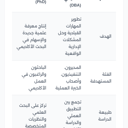
(PhD)
(DBA)
تطوير
المهارات
إنتاج معرفة
القيادية وحل
علمية جديدة
الهدف
المشكلات
والإسهام في
الإدارية
البحث الأكاديمي
الواقعية
المديرون،
الباحثون
الفئة
التنفيذيون،
والراغبون في
المستهدفة
وأصحاب
العمل
الخبرة العملية
الأكاديمي
تجمع بين
تركز على البحث
التطبيق
طبيعة
العلمي
العملي
الدراسة
والنظريات
والدراسة
المتخصصة