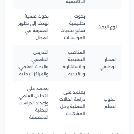
الأكاديمية
بحوث
بحوث علمية
تطبيقية
تهدف إلى تطوير
نوع البحث
تعالج تحديات
المعرفة في
المؤسسات
المجال
المناصب
التدريس
المسار
التنفيذية
الجامعي،
الوظيفي
والاستشارية
والبحث العلمي،
والقيادية
والمراكز البحثية
يعتمد على
يعتمد على
التحليل العلمي
أسلوب
دراسة الحالات
وإعداد الدراسات
التعلم
العملية وحل
البحثية
المشكلات
المتعمقة