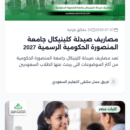
2026-07-07
15 دقائق قراءة
مصاريف صيدلة كلينيكال جامعة
المنصورة الحكومية الرسمية 2027
تعد مصاريف صيدلة كلينيكال جامعة المنصورة الحكومية
من أكثر الموضوعات التي يبحث عنها الطلاب السعوديين
والوافدين الراغبون في دراسة الصيدلة الإكلينيكية داخل
واحدة من أقوى الجامعات الحكومية المصرية، لما تتميز به
فريق عمل ملتقى التعليم السعودي
من جودة أكاديمية، وتدريب عملي، وشهادة معترف بها
محليًا...
كليات مصر