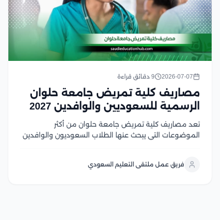
2026-07-07
9 دقائق قراءة
مصاريف كلية تمريض جامعة حلوان
الرسمية للسعوديين والوافدين 2027
تعد مصاريف كلية تمريض جامعة حلوان من أكثر
الموضوعات التي يبحث عنها الطلاب السعوديون والوافدين
الراغبين في دراسة التمريض داخل مصر، لما تتميز به
الجامعة من مستوى أكاديمي قوي، وتدريب عملي متطور،
فريق عمل ملتقى التعليم السعودي
وشهادة معترف بها تفتح آفاقًا واسعة للعمل داخل...