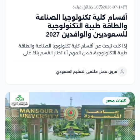
2026-07-14
10 دقائق قراءة
أقسام كلية تكنولوجيا الصناعة
والطاقة طيبة التكنولوجية
للسعوديين والوافدين 2027
إذا كنت تبحث عن أقسام كلية تكنولوجيا الصناعة والطاقة
طيبة التكنولوجية، فمن المهم ألا تختار القسم بناءً على
اسمه فقط، بل وفق مستقبله الوظيفي، وطبيعة الدراسة،
وفرص التدريب، والقطاعات التي يمكن العمل بها بعد التخرج
فريق عمل ملتقى التعليم السعودي
وتتميز الكلية بتقديم برامج تكنولوجية...
كليات مصر