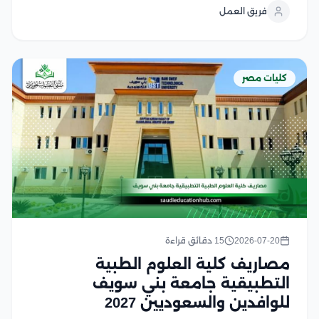
الطلب على تخصصات البرمجة، والذكاء الاصطناعي، وعلوم
فريق العمل
البيانات، أصبحت المقارنة بين الكليات من حيث الجودة،...
كليات مصر
2026-07-20
15 دقائق قراءة
مصاريف كلية العلوم الطبية
التطبيقية جامعة بني سويف
للوافدين والسعوديين 2027