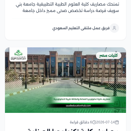
تمنحك مصاريف كلية العلوم الطبية التطبيقية جامعة بني
سويف فرصة دراسة تخصص صحي مميز داخل جامعة
حكومية مصرية معترف بها، يجمع بين قوة التعليم
الأكاديمي والتدريب العملي والتأهيل لسوق العمل الطبي
فريق عمل ملتقى التعليم السعودي
الحديث، وتُعد الكلية خيارًا جذابًا للطلاب الوافدين
والسعوديين الباحثين...
كليات مصر
2026-07-14
6 دقائق قراءة