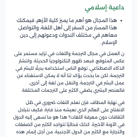
داعية إسلامي
هذا المجال هو أهم ما يميز كلية الأزهر، فيمكنك
هذا المسار من السفر إلى أهل اللغة، والتواصل
معاهم في مختلف الندوات ودعوتهم إلى دين
الإسلام.
ن العمل في مجال الترجمة واللغات في تزايد مستمر على
عكس المتوقع، فبعد ظهور التكنولوجيا الحديثة، وانتشار
الذكاء الاصطناعي، توقع الناس استخدامه بديلًا للبشر في
الترجمة، لكن ما يحدث يؤكد لنا أنه لا يمكن الاستغناء عن
عمل البشر في الترجمة، والنقل من لغة إلى أخرى،
فالعنصر البشري يضفي الكثير على الترجمات المختلفة.
في نهاية المطاف، فإن تعلم اللغات ضروري في ظل
الانفتاح على العالم الذي نعيشه منذ فترة، فكيف نتبادل
الثقافات دون معرفة اللغات؟ هذا هو ما تسعى إليه الدول
في الآونة الأخيرة، كذلك فحاليًا تتواجد الكثير من الصفقات
والتجارة مع الكثير من الدول الأجنبية، من أجل إتمام هذه