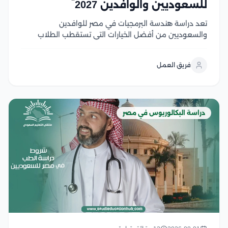
للسعوديين والوافدين 2027
تعد دراسة هندسة البرمجيات في مصر للوافدين
والسعوديين من أفضل الخيارات التي تستقطب الطلاب
السعوديين والوافدين الراغبين في الالتحاق بتخصص يجمع
بين الابتكار، والطلب المرتفع في سوق العمل، والفرص
فريق العمل
الوظيفية محليًا ودوليًا، وتوفر الجامعات المصرية برامج
أكاديمية متطورة تعتمد على...
دراسة البكالوريوس في مصر