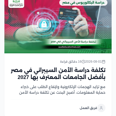
دراسة البكالوريوس في مصر
2026-08-01
16 دقائق قراءة
تكلفة دراسة الأمن السيبراني في مصر
بأفضل الجامعات المعترف بها 2027
مع تزايد الهجمات الإلكترونية وارتفاع الطلب على خبراء
حماية المعلومات، أصبح البحث عن تكلفة دراسة الأمن
السيبراني في مصر من أولويات الطلاب الراغبين في دخول
هذا المجال الواعد، لكن اختلاف الرسوم بين الجامعات قد
فريق العمل
يجعل اتخاذ القرار أكثر صعوبة لحسن...