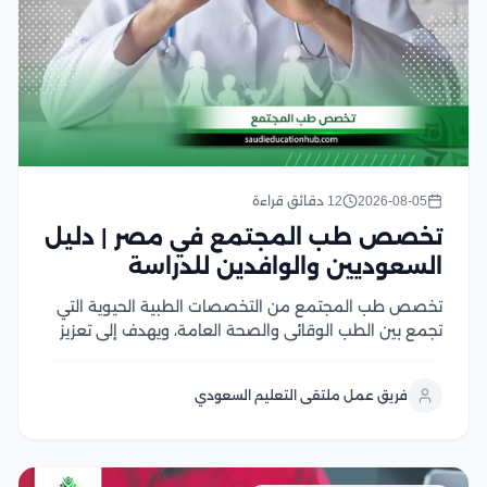
2026-08-05
12 دقائق قراءة
تخصص طب المجتمع في مصر | دليل
السعوديين والوافدين للدراسة
تخصص طب المجتمع من التخصصات الطبية الحيوية التي
تجمع بين الطب الوقائي والصحة العامة، ويهدف إلى تعزيز
صحة الأفراد والمجتمعات من خلال الوقاية من الأمراض،
ودراسة أسباب انتشارها، ووضع الخطط الصحية للحد منها
فريق عمل ملتقى التعليم السعودي
ويشهد هذا التخصص إقبالًا كبير من الطلاب...