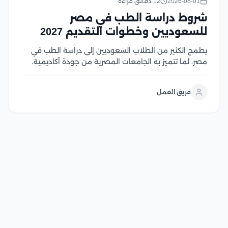
2026-08-01
12 دقائق قراءة
شروط دراسة الطب في مصر
للسعوديين وخطوات التقديم 2027
يطمح الكثير من الطلاب السعوديين إلى دراسة الطب في
مصر، لما تتميز به الجامعات المصرية من جودة أكاديمية،
واعتماد واسع، ورسوم دراسية تنافسية مقارنة بالعديد من
الوجهات التعليمية الأخرى، إلا أن الالتحاق بكليات الطب
فريق العمل
يتطلب استيفاء مجموعة من الشروط، في...