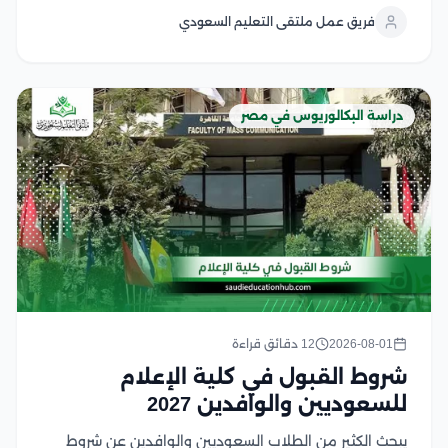
من جودة أكاديمية، وتدريب عملي متطور، وشهادات تحظى
فريق عمل ملتقى التعليم السعودي
باعتراف واسع في العديد من الدول...
دراسة البكالوريوس في مصر
2026-08-01
12 دقائق قراءة
شروط القبول في كلية الإعلام
للسعوديين والوافدين 2027
يبحث الكثير من الطلاب السعوديين والوافدين عن شروط