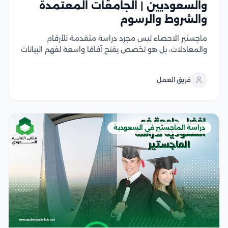
والسعوديين | الجامعات المعتمدة
والشروط والرسوم
ماجستير الاحصاء ليس مجرد دراسة متقدمة للأرقام
والمعادلات، بل هو تخصص يفتح آفاقا واسعة لفهم البيانات
وتحويلها إلى قرارات وحلول قابلة للتطبيق في مختلف
المجالات، ومع التطور الكبير في الاعتماد على تحليل البيانات
فريق العمل
والذكاء الاصطناعي والبحث العلمي، أصبح المتخصصون
في...
دراسة الماجستير في السعودية