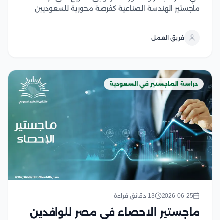
ماجستير الهندسة الصناعية كفرصة محورية للسعوديين
الطموحين الذين يسعون للمساهمة في تحسين أداء
الصناعة وتحقيق التنمية المستدامة، حيث تمثل هذه
فريق العمل
الدراسة جسرًا يربط بين المعرفة النظرية العميقة
والتطبيقات العملية المبتكرة، مما يمكنهم...
دراسة الماجستير في السعودية
2026-06-25
13 دقائق قراءة
ماجستير الاحصاء في مصر للوافدين