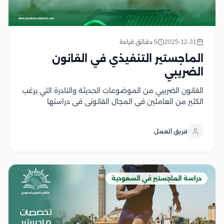
2025-12-31
5 دقائق قراءة
الماجستير التنفيذي في القانون
الضريبي
القانون الضريبي من الموضوعات الحديثة والنادرة التي يرغب
الكثير من العاملين في المجال القانوني في دراستها
والتعمق بها، لذا يبرز الماجستير التنفيذي في القانون
الضريبي باعتباره خطوة هامة تُمكن العاملين في مجال
فريق العمل
القانون والمحاسبة من فهم القواعد والقوانين الضريبية،
والتغيرات...
دراسة الماجستير في السعودية