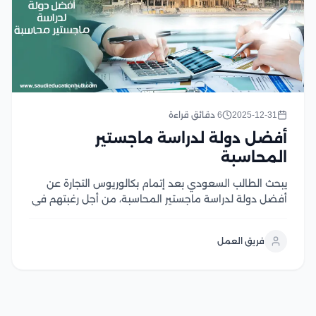
2025-12-31
6 دقائق قراءة
أفضل دولة لدراسة ماجستير
المحاسبة
يبحث الطالب السعودي بعد إتمام بكالوريوس التجارة عن
أفضل دولة لدراسة ماجستير المحاسبة، من أجل رغبتهم في
خوض تجربة الدراسة خارج جامعات مملكتنا العربية
السعودية يبدأ التعلم في البحث عن المميزات التي تقدمها
فريق العمل
كل دولة للطلاب، إلى جانب التحديات التي...