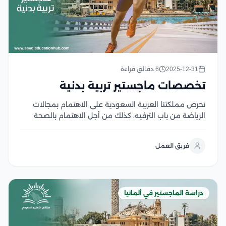
2025-12-31
6 دقائق قراءة
تخصصات ماجستير تربية بدنية
تحرص مملكتنا العربية السعودية على الاهتمام بمجالات
الرياضة من باب الترفيه، كذلك من أجل الاهتمام بالصحة
البدنية لشعبها، لذا؛ تهتم بدراسة تخصصات ماجستير تربية
بدنية داخل جامعاتها، كما تسمح لطلابها بالسفر خارج البلاد
فريق العمل
لتحصيل الخبرات الرياضية المختلفة، والاطلاع على الطرق...
دراسة الماجستير في ألمانيا