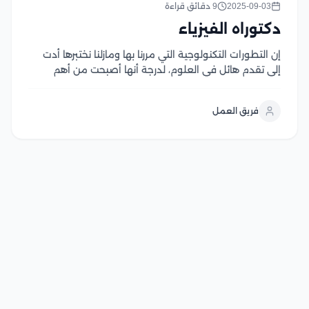
2025-09-03
9 دقائق قراءة
دكتوراه الفيزياء
إن التطورات التكنولوجية التي مررنا بها ومازلنا نختبرها أدت
إلى تقدم هائل في العلوم، لدرجة أنها أصبحت من أهم
الأشياء في حياتنا اليومية، وأصبحت حياتنا محاطة بالعلم،
تعد الأجهزة الحيوية بالنسبة لنا اليوم مثل الرادار وأجهزة
فريق العمل
التلفزيون والكمبيوتر وأجهزة التشخيص...