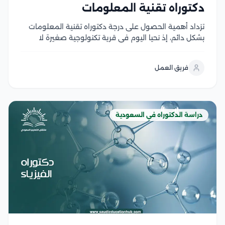
دكتوراه تقنية المعلومات
تزداد أهمية الحصول على درجة دكتوراه تقنية المعلومات
بشكل دائم، إذ نحيا اليوم في قرية تكنولوجية صغيرة لا
تنفصل عن شبكة الإنترنت، كما ندخل إلى ثورة مهنية
تكنولوجية تبني مستقبلًا واعدًا لنا، لذلك يبحث الطلاب
فريق العمل
السعوديون عن التخصصات التي ستضمن...
دراسة الدكتوراه في السعودية