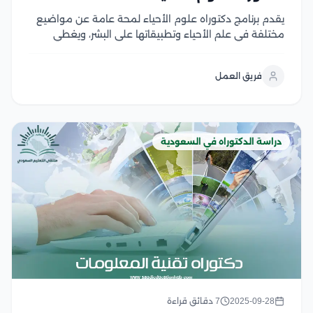
يقدم برنامج دكتوراه علوم الأحياء لمحة عامة عن مواضيع
مختلفة في علم الأحياء وتطبيقاتها على البشر، ويغطي
مبادئ الكيمياء الحيوية، وبنية ووظيفة الخلايا الحية، وأعضاء
الجسم، والتكاثر، وعلم الوراثة، وعلم وظائف الأعضاء
فريق العمل
والتشريح، ويؤكد البرنامج أيضًا على التغيرات الهيكلية في...
دراسة الدكتوراه في السعودية
2025-09-28
7 دقائق قراءة