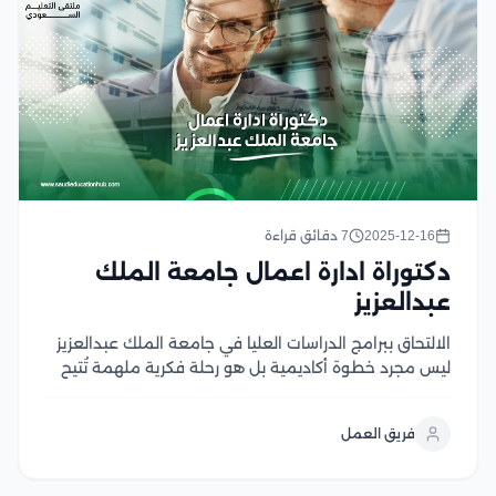
2025-12-16
7 دقائق قراءة
دكتوراة ادارة اعمال جامعة الملك
عبدالعزيز
الالتحاق ببرامج الدراسات العليا في جامعة الملك عبدالعزيز
ليس مجرد خطوة أكاديمية بل هو رحلة فكرية ملهمة تُتيح
لك استكشاف آفاق جديدة وتحقيق إنجازات ترتقي بمستوى
البحث العلمي والتطوير المجتمعي في ظل بيئة تعليمية
فريق العمل
متطورة وداعمة، ستجد الفرصة لتطوير مهاراتك...