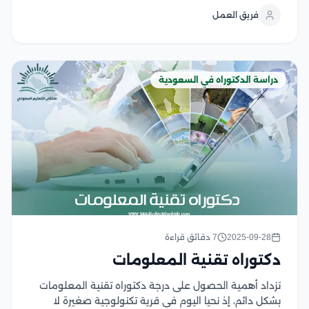
الجسم، والتكاثر، وعلم الوراثة، وعلم وظائف الأعضاء
فريق العمل
والتشريح، ويؤكد البرنامج أيضًا على التغيرات الهيكلية في...
دراسة الدكتوراه في السعودية
2025-09-28
7 دقائق قراءة
دكتوراه تقنية المعلومات
تزداد أهمية الحصول على درجة دكتوراه تقنية المعلومات
بشكل دائم، إذ نحيا اليوم في قرية تكنولوجية صغيرة لا