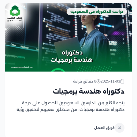
دراسة الدكتوراه في السعودية
2025-11-03
8 دقائق قراءة
دكتوراه هندسة برمجيات
يتجه الكثير من الدارسين السعوديين للحصول على درجة
دكتوراه هندسة برمجيات، من منطلق سعيهم لتحقيق رؤية
المملكة ، من خلال تطوير أنظمة برمجية متقدمة تسهم
في تلبية متطلبات السوق السعودي، ذلك في ظل التطور
فريق العمل
التكنولوجي الذي تشهده المملكة يُمكن الحصول...