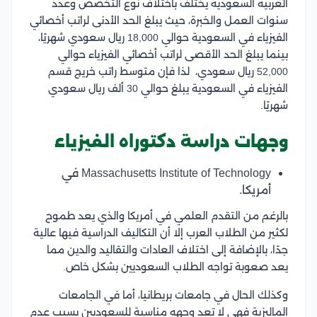
العربية السعودية يختلف باختلاف نوع التخصص وعدد
سنوات العمل والخبرة، حيث يبلغ الحد الأدنى لراتب أخصائي
الفيزياء في السعودية حوالي 18,000 ريال سعودي شهريًا،
بينما يبلغ الحد الأقصى لراتب أخصائي الفيزياء حوالي
52,000 ريال سعودي، لذا فإن متوسط ​​راتب خريج قسم
الفيزياء في السعودية يبلغ حوالي 30 ألف ريال سعودي
شهريًا.
وجهات دراسة دكتوراه الفيزياء
Massachusetts Institute of Technology في
أمريكا.
بالرغم من التقدم العلمي في أمريكا والذي يعد طموح
لكثير من الطلاب العرب إلا أن التكاليف الدراسية فيها عالية
جدًا، بالإضافة إلى اختلاف العادات والتقاليد والدين مما
يعد صعوبة تواجه الطلاب السعوديين بشكل خاص.
وكذلك الحال في جامعات بريطانيا، أما في الجامعات
الماليزية فهي لا تعد وجهه مناسبة للسعوديين بسبب عدم