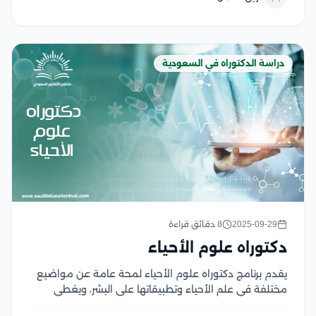
القول أن الرياضيات هي علم القياس والحساب والهندسة...
دراسة الدكتوراه في السعودية
2025-09-29
8 دقائق قراءة
دكتوراه علوم الأحياء
يقدم برنامج دكتوراه علوم الأحياء لمحة عامة عن مواضيع
مختلفة في علم الأحياء وتطبيقاتها على البشر، ويغطي
مبادئ الكيمياء الحيوية، وبنية ووظيفة الخلايا الحية، وأعضاء