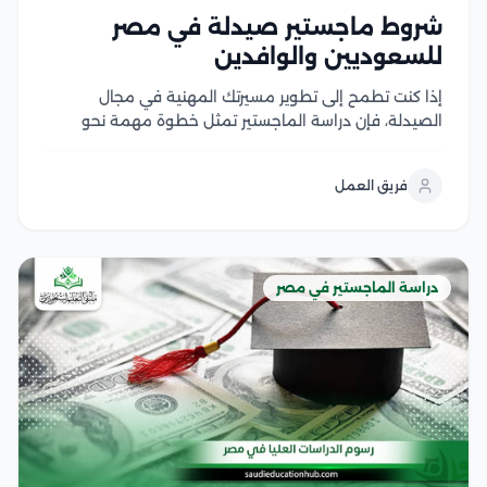
شروط ماجستير صيدلة في مصر
للسعوديين والوافدين
إذا كنت تطمح إلى تطوير مسيرتك المهنية في مجال
الصيدلة، فإن دراسة الماجستير تمثل خطوة مهمة نحو
اكتساب خبرات علمية وعملية متقدمة، لكن قبل التقديم
من الضروري التعرف على شروط ماجستير صيدلة، ومتطلبات
فريق العمل
القبول، والوثائق المطلوبة، وآلية التسجيل في الجامعات...
دراسة الماجستير في مصر