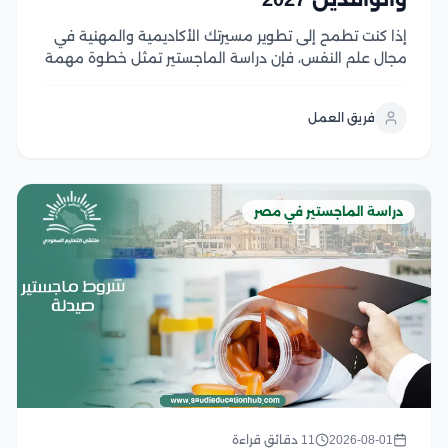
إذا كنت تطمح إلى تطوير مسيرتك الأكاديمية والمهنية في
مجال علم النفس، فإن دراسة الماجستير تمثل خطوة مهمة
نحو تحقيق أهدافك، لكن قبل التقديم من الضروري التعرف
على شروط القبول ومتطلبات الجامعات المختلفة لضمان
فريق العمل
استعدادك الكامل، وفي هذا المقال نستعرض...
دراسة الماجستير في مصر
2026-08-01
11 دقائق قراءة