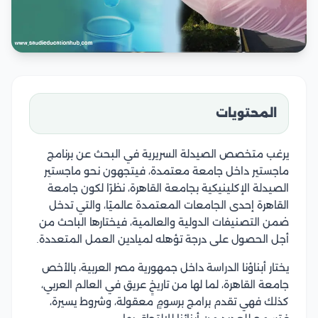
المحتويات
يرغب متخصص الصيدلة السريرية في البحث عن برنامج
ماجستير داخل جامعة معتمدة، فيتجهون نحو ماجستير
الصيدلة الإكلينيكية بجامعة القاهرة، نظرًا لكون جامعة
القاهرة إحدى الجامعات المعتمدة عالميًا، والتي تدخل
ضمن التصنيفات الدولية والعالمية، فيختارها الباحث من
أجل الحصول على درجة تؤهله لميادين العمل المتعددة.
يختار أبناؤنا الدراسة داخل جمهورية مصر العربية، بالأخص
جامعة القاهرة، لما لها من تاريخٍ عريق في العالم العربي،
كذلك فهي تقدم برامج برسومٍ معقولة، وشروط يسيرة،