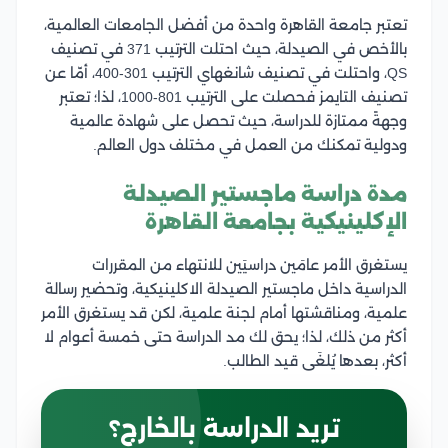
تعتبر جامعة القاهرة واحدة من أفضل الجامعات العالمية،
بالأخص في الصيدلة، حيث احتلت الترتيب 371 في تصنيف
QS، واحتلت في تصنيف شانغهاي الترتيب 301-400، أمّا عن
تصنيف التايمز فحصلت على الترتيب 801-1000، لذا؛ تعتبر
وجهةً ممتازة للدراسة، حيث تحصل على شهادة عالمية
ودولية تمكنك من العمل في مختلف دول العالم.
مدة دراسة ماجستير الصيدلة
الإكلينيكية بجامعة القاهرة
يستغرق الأمر عامَين دراسيَين للانتهاء من المقررات
الدراسية داخل ماجستير الصيدلة الاكلينيكية، وتحضير رسالة
علمية، ومناقشتها أمام لجنة علمية، لكن قد يستغرق الأمر
أكثر من ذلك، لذا؛ يحق لك مد الدراسة حتى خمسة أعوام لا
أكثر، بعدها يُلغَى قيد الطالب.
تريد الدراسة بالخارج؟