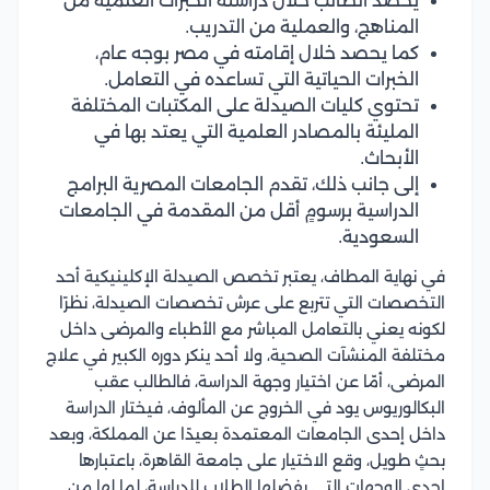
يحصد الطالب خلال دراسته الخبرات العلمية من
المناهج، والعملية من التدريب.
كما يحصد خلال إقامته في مصر بوجه عام،
الخبرات الحياتية التي تساعده في التعامل.
تحتوي كليات الصيدلة على المكتبات المختلفة
المليئة بالمصادر العلمية التي يعتد بها في
الأبحاث.
إلى جانب ذلك، تقدم الجامعات المصرية البرامج
الدراسية برسومٍ أقل من المقدمة في الجامعات
السعودية.
في نهاية المطاف، يعتبر تخصص الصيدلة الإكلينيكية أحد
التخصصات التي تتربع على عرش تخصصات الصيدلة، نظرًا
لكونه يعني بالتعامل المباشر مع الأطباء والمرضى داخل
مختلفة المنشآت الصحية، ولا أحد ينكر دوره الكبير في علاج
المرضى، أمّا عن اختيار وجهة الدراسة، فالطالب عقب
البكالوريوس يود في الخروج عن المألوف، فيختار الدراسة
داخل إحدى الجامعات المعتمدة بعيدًا عن المملكة، وبعد
بحثٍ طويل، وقع الاختيار على جامعة القاهرة، باعتبارها
إحدى الوجهات التي يفضلها الطلاب للدراسة، لما لها من