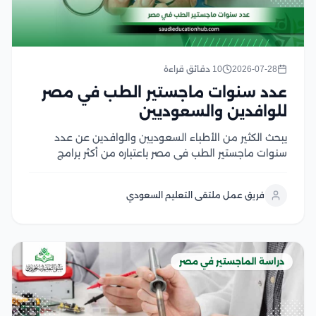
2026-07-28
10 دقائق قراءة
عدد سنوات ماجستير الطب في مصر
للوافدين والسعوديين
يبحث الكثير من الأطباء السعوديين والوافدين عن عدد
سنوات ماجستير الطب في مصر باعتباره من أكثر برامج
الدراسات العليا إقبالًا، لما يوفره من تأهيل أكاديمي متقدم
وتدريب سريري داخل الجامعات والمستشفيات التعليمية،
فريق عمل ملتقى التعليم السعودي
كما يهتم الأطباء بمعرفة مدة دراسة الماجستير في...
دراسة الماجستير في مصر