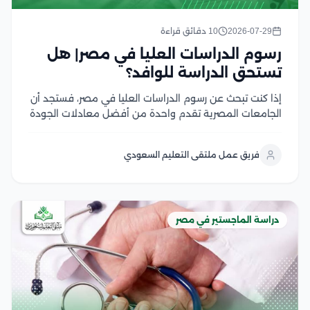
2026-07-29
10 دقائق قراءة
رسوم الدراسات العليا في مصر| هل
تستحق الدراسة للوافد؟
إذا كنت تبحث عن رسوم الدراسات العليا في مصر، فستجد أن
الجامعات المصرية تقدم واحدة من أفضل معادلات الجودة
مقابل التكلفة في المنطقة العربية، سواء في برامج
الماجستير أو الدكتوراه، وتختلف الرسوم بحسب نوع الجامعة،
فريق عمل ملتقى التعليم السعودي
والتخصص، والدرجة العلمية، مع وجود...
دراسة الماجستير في مصر