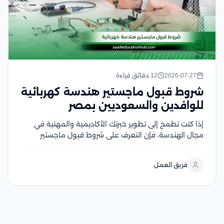
2026-07-27
12 دقائق قراءة
شروط قبول ماجستير هندسة كهربائية
للوافدين والسعوديين بمصر
إذا كنت تطمح إلى تطوير خبرتك الأكاديمية والمهنية في
مجال الهندسة، فإن التعرف على شروط قبول ماجستير
هندسة كهربائية يعد الخطوة الأولى لتحقيق هذا الهدف،
وتحرص الجامعات المصرية على توفير برامج دراسات عليا
فريق العمل
متقدمة تجمع بين الجانب الأكاديمي والتطبيقي، مع...