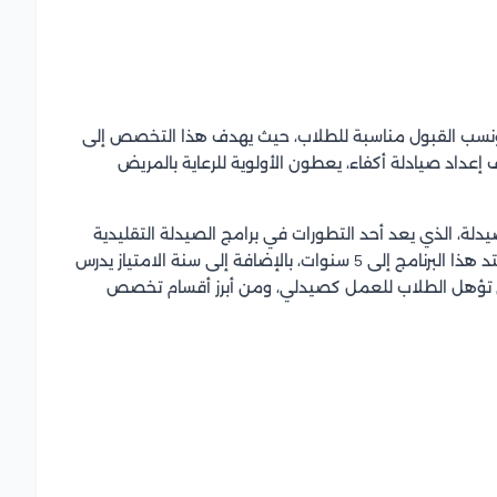
نسب القبول مناسبة للطلاب، حيث يهدف هذا التخصص إلى
إعداد صيادلة أكفاء، يعطون الأولوية للرعاية بالمريض
لة، الذي يعد أحد التطورات في برامج الصيدلة التقليدية
(بكالوريوس الصيدلة، بكالوريوس العلوم الصيدلانية)، ويمتد هذا البرنامج إلى 5 سنوات، بالإضافة إلى سنة الامتياز يدرس
التي تؤهل الطلاب للعمل كصيدلي، ومن أبرز أقسام تخصص