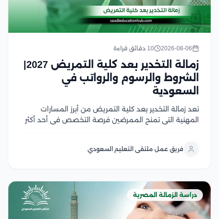
2026-08-06
10 دقائق قراءة
زمالة التخدير بعد كلية التمريض 2027|
الشروط والرسوم والرواتب في
السعودية
تعد زمالة التخدير بعد كلية التمريض من أبرز المسارات
المهنية التي تمنح الممرضين فرصة التخصص في أحد أكثر
المجالات الصحية طلبًا داخل المستشفيات والمراكز الطبية،
بما توفره من تدريب عملي متقدم وفرص وظيفية واعدة
فريق عمل ملتقى التعليم السعودي
وفي هذا المقال سوف نتعرف على...
دراسة الزمالة المصرية