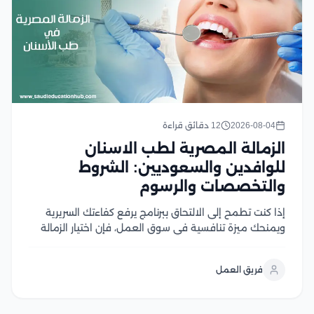
2026-08-04
12 دقائق قراءة
الزمالة المصرية لطب الاسنان
للوافدين والسعوديين: الشروط
والتخصصات والرسوم
إذا كنت تطمح إلى الالتحاق ببرنامج يرفع كفاءتك السريرية
ويمنحك ميزة تنافسية في سوق العمل، فإن اختيار الزمالة
المصرية لطب الاسنان قد يبدو معقدًا في ظل تعدد
الشروط والتخصصات وإجراءات التسجيل، ومع تزايد الإقبال
فريق العمل
على هذا البرنامج، يصبح امتلاك معلومات...