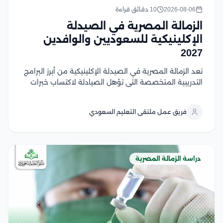
2026-08-06
10 دقائق قراءة
الزمالة المصرية في الصيدلة
الإكلينيكية للسعوديين والوافدين
2027
تعد الزمالة المصرية في الصيدلة الإكلينيكية من أبرز البرامج
التدريبية المتخصصة التي تؤهل الصيادلة لاكتساب خبرات
إكلينيكية متقدمة وفق أحدث المعايير المهنية، مما يعزز
فرصهم في العمل داخل السعودية ودول الخليج في هذا
فريق عمل ملتقى التعليم السعودي
المقال سوف نتعرف على شروط القبول، ومعدلات...
دراسة الزمالة المصرية