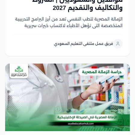
والتكاليف والتقديم 2027
الزمالة المصرية للطب النفسي تعد من أبرز البرامج التدريبية
المتخصصة التي تؤهل الأطباء لاكتساب خبرات سريرية
متقدمة في تشخيص وعلاج الاضطرابات النفسية وفق
أحدث المعايير المهنية، مما يعزز فرصهم في العمل داخل
فريق عمل ملتقى التعليم السعودي
السعودية ودول الخليج وفي هذا المقال سوف نتعرف...
دراسة الزمالة المصرية