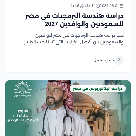
2026-08-01
14 دقائق قراءة
دراسة هندسة البرمجيات في مصر
للسعوديين والوافدين 2027
تعد دراسة هندسة البرمجيات في مصر للوافدين
والسعوديين من أفضل الخيارات التي تستقطب الطلاب
السعوديين والوافدين الراغبين في الالتحاق بتخصص يجمع
بين الابتكار، والطلب المرتفع في سوق العمل، والفرص
فريق العمل
الوظيفية محليًا ودوليًا، وتوفر الجامعات المصرية برامج
أكاديمية متطورة تعتمد على...
دراسة البكالوريوس في مصر