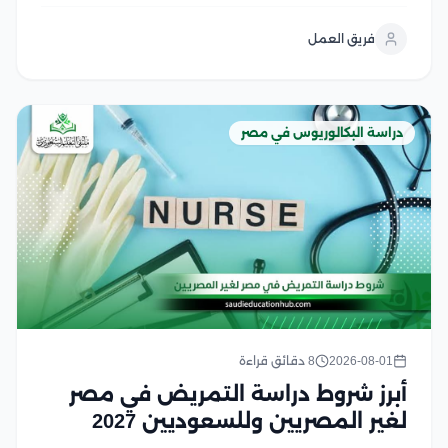
السيبراني في مصر من أولويات الطلاب الراغبين في دخول
هذا المجال الواعد، لكن اختلاف الرسوم بين الجامعات قد
فريق العمل
يجعل اتخاذ القرار أكثر صعوبة لحسن...
دراسة البكالوريوس في مصر
2026-08-01
8 دقائق قراءة
أبرز شروط دراسة التمريض في مصر
لغير المصريين وللسعوديين 2027