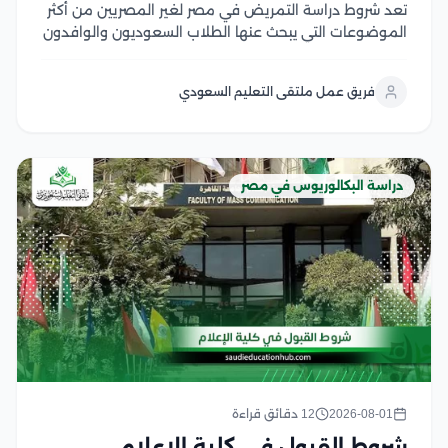
تعد شروط دراسة التمريض في مصر لغير المصريين من أكثر
الموضوعات التي يبحث عنها الطلاب السعوديون والوافدون
الراغبون في الالتحاق بكليات التمريض المصرية، لما تتميز به
من جودة أكاديمية، وتدريب عملي متطور، وشهادات تحظى
فريق عمل ملتقى التعليم السعودي
باعتراف واسع في العديد من الدول...
دراسة البكالوريوس في مصر
2026-08-01
12 دقائق قراءة
شروط القبول في كلية الإعلام