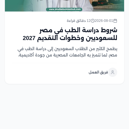
2026-08-01
12 دقائق قراءة
شروط دراسة الطب في مصر
للسعوديين وخطوات التقديم 2027
يطمح الكثير من الطلاب السعوديين إلى دراسة الطب في
مصر، لما تتميز به الجامعات المصرية من جودة أكاديمية،
واعتماد واسع، ورسوم دراسية تنافسية مقارنة بالعديد من
الوجهات التعليمية الأخرى، إلا أن الالتحاق بكليات الطب
فريق العمل
يتطلب استيفاء مجموعة من الشروط، في...