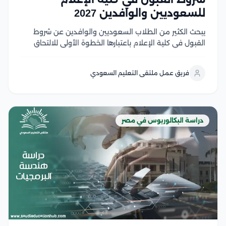
للسعوديين والوافدين 2027
يبحث الكثير من الطلاب السعوديين والوافدين عن شروط
القبول في كلية الإعلام باعتبارها الخطوة الأولى للالتحاق
بأحد أكثر التخصصات ارتباطًا بسوق العمل الإعلامي الحديث،
حيث تجمع كليات الإعلام في الجامعات المصرية بين الجودة
فريق عمل ملتقى التعليم السعودي
الأكاديمية، والتدريب العملي، والشهادات المعترف بها، مع...
دراسة البكالوريوس في مصر