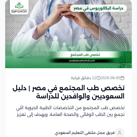
دراسة البكالوريوس في مصر
2026-08-05
12 دقائق قراءة
تخصص طب المجتمع في مصر | دليل
السعوديين والوافدين للدراسة
تخصص طب المجتمع من التخصصات الطبية الحيوية التي
تجمع بين الطب الوقائي والصحة العامة، ويهدف إلى تعزيز
صحة الأفراد والمجتمعات من خلال الوقاية من الأمراض،
ودراسة أسباب انتشارها، ووضع الخطط الصحية للحد منها
فريق عمل ملتقى التعليم السعودي
ويشهد هذا التخصص إقبالًا كبير من الطلاب...