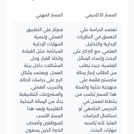
المسار الأكاديمي
المسار المهني
تعتمد الدراسة على
فيرتكز على التطبيق
التعمق في النظريات
العملي وتنمية
الإدارية والتحليل
المهارات الإدارية
العلمي، مع التركيز على
المباشرة، مثل القيادة،
البحث وإعداد الرسائل
واتخاذ القرار، وحل
العلمية، حيث يُطلب
المشكلات داخل بيئة
من الطالب إنجاز رسالة
العمل. ويعتمد بشكل
ماجستير قائمة على
كبير على دراسات الحالة،
منهجية بحثية واضحة
والتدريب العملي،
هذا المسار يُناسب من
والمشروعات التطبيقية
يخطط للعمل في
بدلًا من الرسالة البحثية
التدريس الجامعي أو
التقليدية ويُعد هذا
استكمال الدراسات
المسار الأنسب
العليا، لأنه يُكسبه
للموظفين وأصحاب
مهارات البحث،
الخبرة الذين يسعون