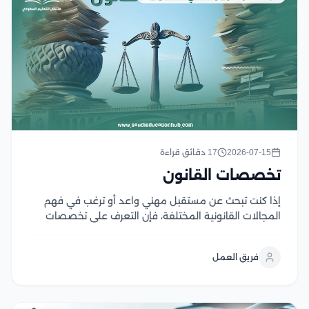
2026-07-15
17 دقائق قراءة
تخصصات القانون
إذا كنت تبحث عن مستقبل مهني واعد أو ترغب في فهم
المجالات القانونية المختلفة، فإن التعرف على تخصصات
القانون هو الخطوة الأولى نحو اختيار المسار المناسب، حيث
يضم القانون العديد من التخصصات التي تلبي احتياجات
فريق العمل
متنوعة وتفتح أبواب واسعة للعمل...