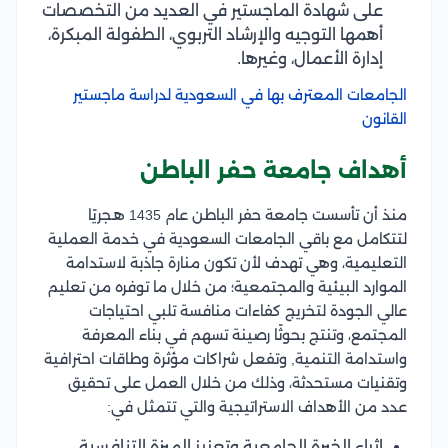
على شهادة الماجستير في العديد من التخصصات
أهمها التوجيه والإرشاد التربوي، الطفولة المبكرة،
إدارة الأعمال، وغيرها.
الجامعات المعترف بها في السعودية لدراسة ماجستير
القانون
أهداف جامعة حفر الباطن
منذ أن تأسست جامعة حفر الباطن عام 1435 هـجريًا
لتتكامل مع باقي الجامعات السعودية في خدمة العملية
التعليمية، وهي تهدف لأن تكون منارة جاذبة لاستدامة
الموارد البيئية والمجتمعية؛ من خلال ما توفره من تعليم
عالي الجودة لتخريج كفاءات منافسة تلبي احتياجات
المجتمع، وتنتج بحوثًا رصينة تسهم في بناء المعرفة
واستدامة التنمية, وتفعل شراكات مؤثرة وطاقات احترافية
وتقنيات مستحدثة، وذلك من خلال العمل على تحقيق
عدد من الأهداف الاستراتيجية والتي تتمثل في:
إثراء الخبرة الجامعية وتعزيز الميزة التنافسية