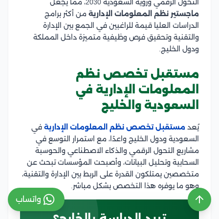
التحول الرقمي ورؤية السعودية 2030، مما يجعل
ماجستير نظم المعلومات الإدارية
من أكثر برامج
الدراسات العليا قيمة للراغبين في الجمع بين الإدارة
والتقنية وتحقيق فرص وظيفية متميزة داخل المملكة
ودول الخليج.
مستقبل تخصص نظم
المعلومات الإدارية في
السعودية والخليج
يُعد
مستقبل تخصص نظم المعلومات الإدارية
في
السعودية ودول الخليج واعدًا، مع استمرار التوسع في
مشاريع التحول الرقمي والذكاء الاصطناعي والحوسبة
السحابية وتحليل البيانات، وأصبحت المؤسسات تبحث عن
متخصصين يمتلكون القدرة على الربط بين الإدارة والتقنية،
وهو ما يوفره هذا التخصص بشكل مباشر.
واتساب
تريد الدراسة بالخارج؟