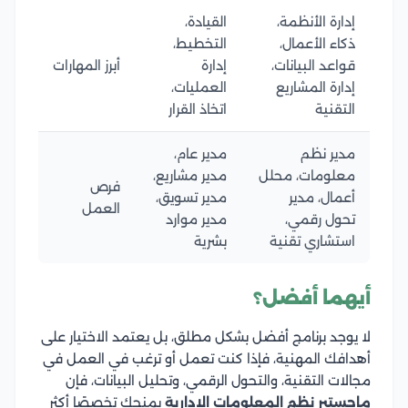
إدارة الأنظمة،
القيادة،
ذكاء الأعمال،
التخطيط،
قواعد البيانات،
إدارة
أبرز المهارات
إدارة المشاريع
العمليات،
التقنية
اتخاذ القرار
مدير نظم
مدير عام،
معلومات، محلل
مدير مشاريع،
فرص
أعمال، مدير
مدير تسويق،
العمل
تحول رقمي،
مدير موارد
استشاري تقنية
بشرية
أيهما أفضل؟
لا يوجد برنامج أفضل بشكل مطلق، بل يعتمد الاختيار على
أهدافك المهنية، فإذا كنت تعمل أو ترغب في العمل في
مجالات التقنية، والتحول الرقمي، وتحليل البيانات، فإن
ماجستير نظم المعلومات الإدارية
يمنحك تخصصًا أكثر