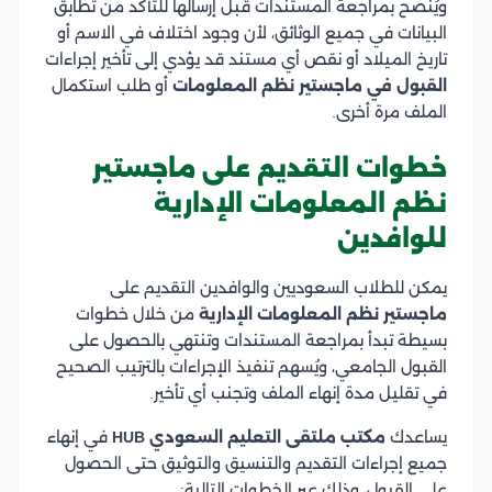
ويُنصح بمراجعة المستندات قبل إرسالها للتأكد من تطابق
البيانات في جميع الوثائق، لأن وجود اختلاف في الاسم أو
تاريخ الميلاد أو نقص أي مستند قد يؤدي إلى تأخير إجراءات
القبول في ماجستير نظم المعلومات
أو طلب استكمال
الملف مرة أخرى.
خطوات التقديم على ماجستير
نظم المعلومات الإدارية
للوافدين
يمكن للطلاب السعوديين والوافدين التقديم على
ماجستير نظم المعلومات الإدارية
من خلال خطوات
بسيطة تبدأ بمراجعة المستندات وتنتهي بالحصول على
القبول الجامعي، ويُسهم تنفيذ الإجراءات بالترتيب الصحيح
في تقليل مدة إنهاء الملف وتجنب أي تأخير.
يساعدك
مكتب ملتقى التعليم السعودي HUB
في إنهاء
جميع إجراءات التقديم والتنسيق والتوثيق حتى الحصول
على القبول، وذلك عبر الخطوات التالية: