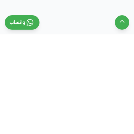
واتساب
ملتقى التعليم السعودي
ملتقى التعليم السعودي منصة تعليمية متخصصة تهدف
إلى تقديم معلومات موثوقة ومحدثة حول التعليم في
المملكة العربية السعودية، تشمل الجامعات، التخصصات،
شروط القبول، والفرص التعليمية المختلفة. كما نقدم
خدمات متكاملة للتسجيل والقبول الجامعي في وجهات
دراسية متعددة مثل مصر، الإمارات، ألمانيا، تركيا وغيرها من
الدول، مع إرشاد أكاديمي احترافي يساعد الطلاب والطالبات
على اختيار المسار التعليمي الأنسب واتخاذ القرار الصحيح بما
يتوافق مع طموحاتهم ومستقبلهم الأكاديمي.