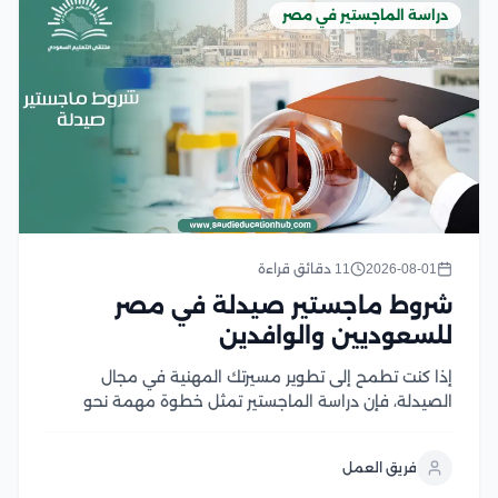
دراسة الماجستير في مصر
2026-08-01
11 دقائق قراءة
شروط ماجستير صيدلة في مصر
للسعوديين والوافدين
إذا كنت تطمح إلى تطوير مسيرتك المهنية في مجال
الصيدلة، فإن دراسة الماجستير تمثل خطوة مهمة نحو
اكتساب خبرات علمية وعملية متقدمة، لكن قبل التقديم
من الضروري التعرف على شروط ماجستير صيدلة، ومتطلبات
فريق العمل
القبول، والوثائق المطلوبة، وآلية التسجيل في الجامعات...