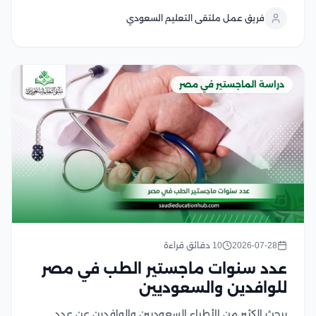
الماجستير أو الدكتوراه، وتختلف الرسوم بحسب نوع الجامعة،
فريق عمل ملتقى التعليم السعودي
والتخصص، والدرجة العلمية، مع وجود...
دراسة الماجستير في مصر
2026-07-28
10 دقائق قراءة
عدد سنوات ماجستير الطب في مصر
للوافدين والسعوديين
يبحث الكثير من الأطباء السعوديين والوافدين عن عدد