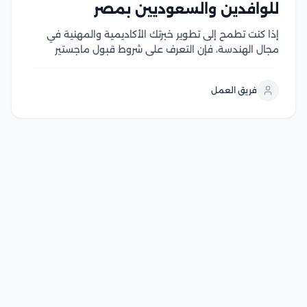
للوافدين والسعوديين بمصر
إذا كنت تطمح إلى تطوير خبرتك الأكاديمية والمهنية في
مجال الهندسة، فإن التعرف على شروط قبول ماجستير
هندسة كهربائية يعد الخطوة الأولى لتحقيق هذا الهدف،
وتحرص الجامعات المصرية على توفير برامج دراسات عليا
فريق العمل
متقدمة تجمع بين الجانب الأكاديمي والتطبيقي، مع...