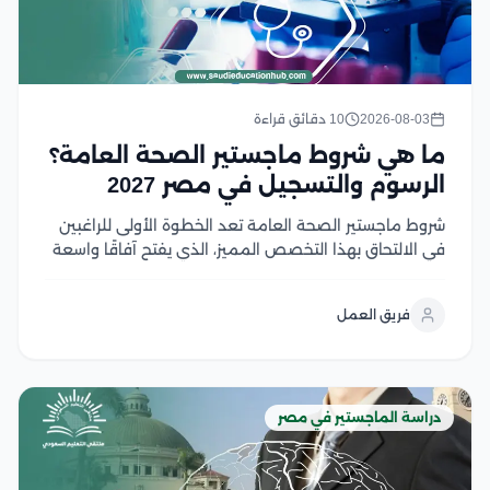
2026-08-03
10 دقائق قراءة
ما هي شروط ماجستير الصحة العامة؟
الرسوم والتسجيل في مصر 2027
شروط ماجستير الصحة العامة تعد الخطوة الأولى للراغبين
في الالتحاق بهذا التخصص المميز، الذي يفتح آفاقًا واسعة
للعمل في مجالات الرعاية الصحية والبحث والتخطيط
الصحي، ومع تزايد أهمية الصحة العامة عالميًا، أصبح اختيار
فريق العمل
البرنامج المناسب ومعرفة متطلبات القبول أمر ضروري...
دراسة الماجستير في مصر