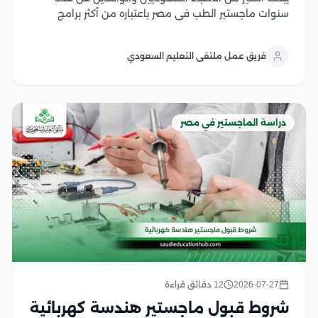
سنوات ماجستير الطب في مصر باعتباره من أكثر برامج
الدراسات العليا إقبالًا، لما يوفره من تأهيل أكاديمي متقدم
وتدريب سريري داخل الجامعات والمستشفيات التعليمية،
فريق عمل ملتقى التعليم السعودي
كما يهتم الأطباء بمعرفة مدة دراسة الماجستير في...
دراسة الماجستير في مصر
2026-07-27
12 دقائق قراءة
شروط قبول ماجستير هندسة كهربائية