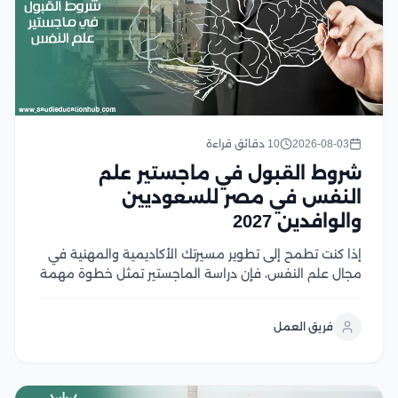
2026-08-03
10 دقائق قراءة
شروط القبول في ماجستير علم
النفس في مصر للسعوديين
والوافدين 2027
إذا كنت تطمح إلى تطوير مسيرتك الأكاديمية والمهنية في
مجال علم النفس، فإن دراسة الماجستير تمثل خطوة مهمة
نحو تحقيق أهدافك، لكن قبل التقديم من الضروري التعرف
على شروط القبول ومتطلبات الجامعات المختلفة لضمان
فريق العمل
استعدادك الكامل، وفي هذا المقال نستعرض...