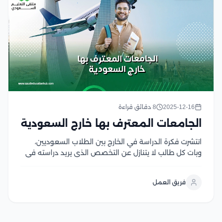
2025-12-16
8 دقائق قراءة
الجامعات المعترف بها خارج السعودية
انتشرت فكرة الدراسة في الخارج بين الطلاب السعوديين،
وبات كل طالب لا يتنازل عن التخصص الذي يريد دراسته في
المرحلة الجامعية المرغوب الالتحاق بها باحثًا عن جامعة
معترف بها خارج السعودية وفي مختلف الأسواق العالمية
فريق العمل
والدولية تمنح شهادة موثقة وذات...