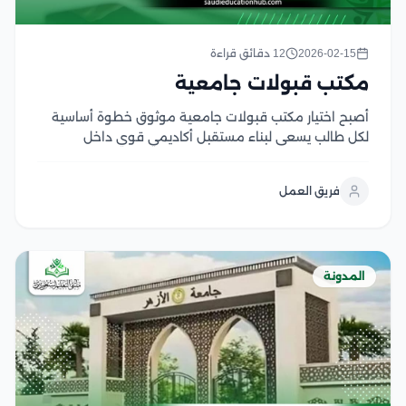
2026-02-15
12 دقائق قراءة
مكتب قبولات جامعية
أصبح اختيار مكتب قبولات جامعية موثوق خطوة أساسية
لكل طالب يسعى لبناء مستقبل أكاديمي قوي داخل
الجامعات المصرية أو العربية المعتمدة، وبالأخص في ظل
تعقد إجراءات القبول واختلاف شروط التقديم، وتعدد
فريق العمل
منصات التسجيل الإلكترونية، ولذلك بدلًا من إضاعة الوقت
والجهد...
المدونة