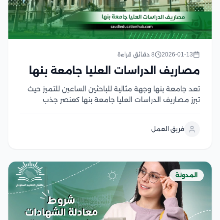
2026-01-13
8 دقائق قراءة
مصاريف الدراسات العليا جامعة بنها
تعد جامعة بنها وجهة مثالية للباحثين الساعين للتميز حيث
تبرز مصاريف الدراسات العليا جامعة بنها كعنصر جذب
أساسي للطلاب الوافدين نظرا لتوازنها مع جودة التعليم
المرموقة، إن قرار الالتحاق ببرامج الماجستير أو الدكتوراه
فريق العمل
يتطلب فهم دقيق للتكاليف المالية واللوائح المنظمة...
المدونة