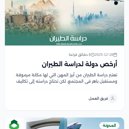
2025-12-18
8 دقائق قراءة
أرخص دولة لدراسة الطيران
تعتبر دراسة الطيران من أبرز المهن التي لها مكانة مرموقة
ومستقبل باهر في المجتمع، لكن تحتاج دراسته إلى تكاليف
مالية مرتفعة جدًا، لذلك يبحث الطلاب الذين يرغبون في
دراسة هذا المجال عن أرخص دولة لدراسة الطيران والدولة
فريق العمل
التي تلبي احتياجاتهم...
المدونة