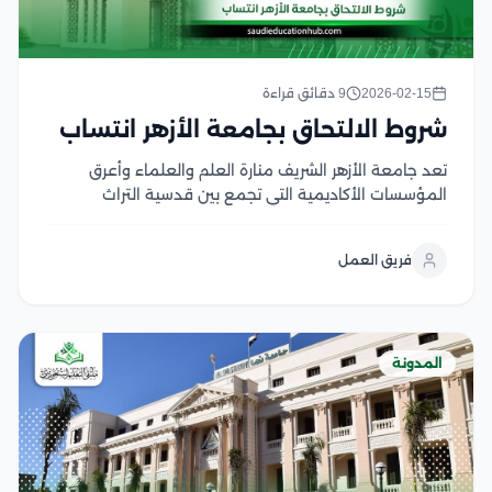
2026-02-15
9 دقائق قراءة
شروط الالتحاق بجامعة الأزهر انتساب
تعد جامعة الأزهر الشريف منارة العلم والعلماء وأعرق
المؤسسات الأكاديمية التي تجمع بين قدسية التراث
الإسلامي ومنهجية العلوم الحديثة، حيث تسعى جاهدة
لتوفير مسارات تعليمية عالمية تتجاوز الحواجز الجغرافية
فريق العمل
والزمنية، يبرز نظام جامعة الأزهر انتساب كحل أكاديمي مبتكر
صمم خصيصا...
المدونة