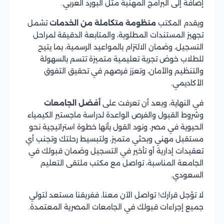
إضافةً إلى البرامج المهنية مثل البورد العربي.
ويقدم المكتب
منظومة متكاملة من الخدمات
تشمل
تجهيز المستندات المطلوبة، والمتابعة الدقيقة لمراحل
التسجيل، وضمان الالتزام بالمواعيد الرسمية، بما يتيح
للطلاب خوض تجربة تعليمية متميزة تتسم بالسهولة
والتنظيم والأمان، وتعزز فرصهم في تحقيق التفوق
الأكاديمي.
في النهاية، وبعد أن تعرفت على
أفضل الجامعات
وشروط القبول والفرص الواعدة لدراسة ماجستير الكيمياء
الحيوية في مصر، ونود القول بأنها خطوة استراتيجية نحو
مستقبل مهني وبحثي متميز، ولتبسيط رحلتك وتجنب أي
تعقيدات إدارية أو تأخير في التسجيل وضمان قبولك في
الجامعة المناسبة، تواصل مع مكتب ملتقى التعليم
السعودي.
لا تؤجل قرارك! تواصل الآن معنا، ففريقنا مستعد لتولي
جميع إجراءات قبولك في الجامعات المصرية المعتمدة.