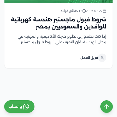
2026-07-27
12 دقائق قراءة
شروط قبول ماجستير هندسة كهربائية
للوافدين والسعوديين بمصر
إذا كنت تطمح إلى تطوير خبرتك الأكاديمية والمهنية في
مجال الهندسة، فإن التعرف على شروط قبول ماجستير
هندسة كهربائية يعد الخطوة الأولى لتحقيق هذا الهدف،
وتحرص الجامعات المصرية على توفير برامج دراسات عليا
فريق العمل
متقدمة تجمع بين الجانب الأكاديمي والتطبيقي، مع...
واتساب