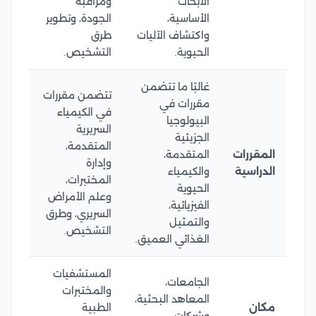
الأبحاث
ومراقبة
الأساسية،
الجودة، وتطوير
واكتشاف الآليات
طرق
الحيوية.
التشخيص.
غالبًا ما تتضمن
تتضمن مقررات
مقررات في
في الكيمياء
البيولوجيا
السريرية
الجزيئية
المتقدمة،
المقررات
المتقدمة،
وإدارة
الدراسية
والكيمياء
المختبرات،
الحيوية
وعلم الأمراض
الفيزيائية،
السريري، وطرق
والتمثيل
التشخيص.
الغذائي العميق.
المستشفيات
الجامعات،
والمختبرات
المعاهد البحثية،
مكان
الطبية