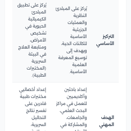
يُركز على تطبيق
يُركز على المبادئ
المبادئ
النظرية
الكيميائية
والعمليات
الحيوية في
الجزيئية
تشخيص
التركيز
الأساسية
الأمراض،
الأساسي
للكائنات الحية،
ومتابعة العلاج
ويهدف إلى
في البيئة
توسيع المعرفة
السريرية
العلمية
(المختبرات
الأساسية.
الطبية).
إعداد باحثين
إعداد أخصائيي
وأكاديميين
مختبرات طبية
للعمل في مراكز
قادرين على
البحث العلمي،
تفسير نتائج
الهدف
والجامعات،
التحاليل
المهني
والمشاركة في
السريرية،