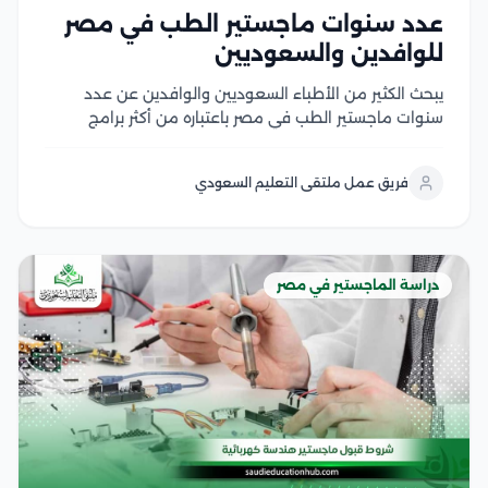
عدد سنوات ماجستير الطب في مصر
للوافدين والسعوديين
يبحث الكثير من الأطباء السعوديين والوافدين عن عدد
سنوات ماجستير الطب في مصر باعتباره من أكثر برامج
الدراسات العليا إقبالًا، لما يوفره من تأهيل أكاديمي متقدم
وتدريب سريري داخل الجامعات والمستشفيات التعليمية،
فريق عمل ملتقى التعليم السعودي
كما يهتم الأطباء بمعرفة مدة دراسة الماجستير في...
دراسة الماجستير في مصر