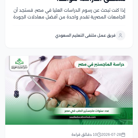
إذا كنت تبحث عن رسوم الدراسات العليا في مصر، فستجد أن
الجامعات المصرية تقدم واحدة من أفضل معادلات الجودة
مقابل التكلفة في المنطقة العربية، سواء في برامج
الماجستير أو الدكتوراه، وتختلف الرسوم بحسب نوع الجامعة،
فريق عمل ملتقى التعليم السعودي
والتخصص، والدرجة العلمية، مع وجود...
دراسة الماجستير في مصر
2026-07-28
10 دقائق قراءة