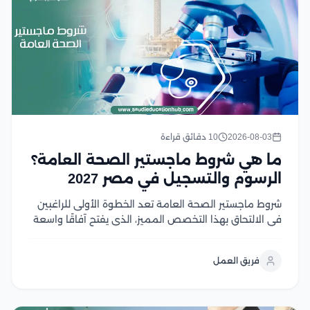
2026-08-03
10 دقائق قراءة
ما هي شروط ماجستير الصحة العامة؟
الرسوم والتسجيل في مصر 2027
شروط ماجستير الصحة العامة تعد الخطوة الأولى للراغبين
في الالتحاق بهذا التخصص المميز، الذي يفتح آفاقًا واسعة
للعمل في مجالات الرعاية الصحية والبحث والتخطيط
الصحي، ومع تزايد أهمية الصحة العامة عالميًا، أصبح اختيار
فريق العمل
البرنامج المناسب ومعرفة متطلبات القبول أمر ضروري...