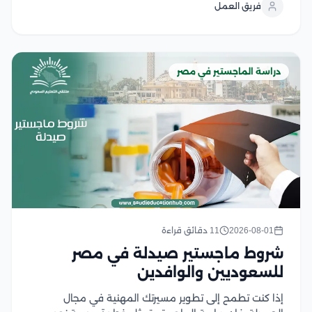
فريق العمل
استعدادك الكامل، وفي هذا المقال نستعرض...
دراسة الماجستير في مصر
2026-08-01
11 دقائق قراءة
شروط ماجستير صيدلة في مصر
للسعوديين والوافدين
إذا كنت تطمح إلى تطوير مسيرتك المهنية في مجال