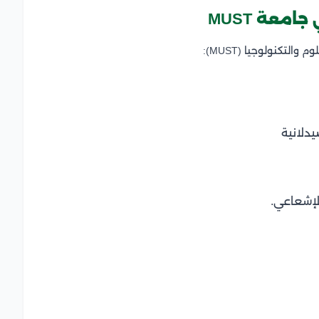
معة MUST
تكنولوجيا (MUST):
يدلانية
لإشعاعي.