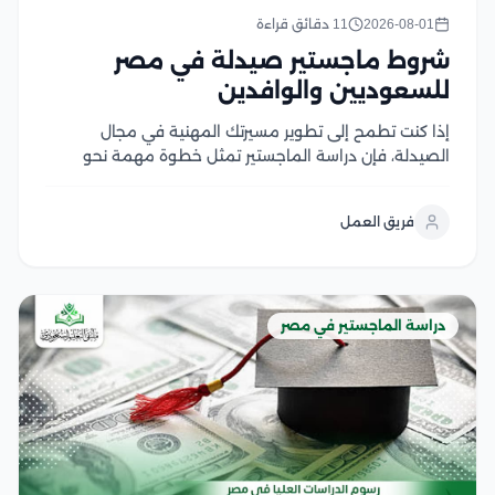
2026-08-01
11 دقائق قراءة
شروط ماجستير صيدلة في مصر
للسعوديين والوافدين
إذا كنت تطمح إلى تطوير مسيرتك المهنية في مجال
الصيدلة، فإن دراسة الماجستير تمثل خطوة مهمة نحو
اكتساب خبرات علمية وعملية متقدمة، لكن قبل التقديم
من الضروري التعرف على شروط ماجستير صيدلة، ومتطلبات
فريق العمل
القبول، والوثائق المطلوبة، وآلية التسجيل في الجامعات...
دراسة الماجستير في مصر