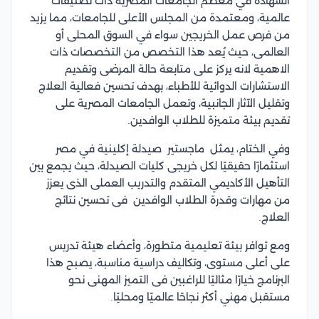
الشهادة في معظم الجامعات المصرية ذات تصنيفات
عالمية، ومعتمدة من المجلس الأعلى للجامعات، مما يزيد
من فرص عمل الخريجين سواء في السوق المحلى أو
العالمى، حيث يُعد هذا التخصص من التخصصات ذات
الاهمية لانه يركز على متابعة حالة المرضى وتقديم
الاستشارات الدوائية للأطباء، بهدف تحسين فعالية العلاج
وتقليل الآثار الجانبية، وتعمل الجامعات المصرية على
تقديم بيئة متميزة للطلاب الوافدين.
وفي الختام، يمثل ماجستير صيدلة إكلينية في مصر
استثمارًا حقيقيًا لكل خريجى كليات الصيدلة، حيث يجمع بين
التأهيل الأكاديمي المتقدم والتدريب العملى الذى يعزز
من مهارات وقدرة الطلاب الوافدين فى تحسين نتائج
العلاج.
ومع توافر بيئة تعليمية متطورة، وأعضاء هيئة تدريس
على أعلى مستوى، وتكاليف دراسية مناسبة، يصبح هذا
البرنامج خيارًا مثاليًا للراغبين فى التميز المهنى نحو
مستقبل مهني أكثر نجاحًا عالميًا ومحليًا.