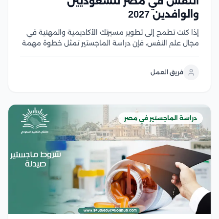
النفس في مصر للسعوديين
والوافدين 2027
إذا كنت تطمح إلى تطوير مسيرتك الأكاديمية والمهنية في
مجال علم النفس، فإن دراسة الماجستير تمثل خطوة مهمة
نحو تحقيق أهدافك، لكن قبل التقديم من الضروري التعرف
على شروط القبول ومتطلبات الجامعات المختلفة لضمان
فريق العمل
استعدادك الكامل، وفي هذا المقال نستعرض...
دراسة الماجستير في مصر