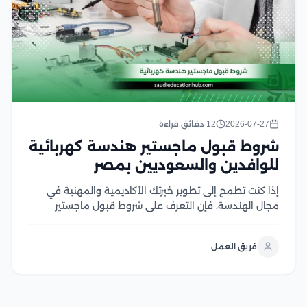
2026-07-27
12 دقائق قراءة
شروط قبول ماجستير هندسة كهربائية
للوافدين والسعوديين بمصر
إذا كنت تطمح إلى تطوير خبرتك الأكاديمية والمهنية في
مجال الهندسة، فإن التعرف على شروط قبول ماجستير
هندسة كهربائية يعد الخطوة الأولى لتحقيق هذا الهدف،
وتحرص الجامعات المصرية على توفير برامج دراسات عليا
فريق العمل
متقدمة تجمع بين الجانب الأكاديمي والتطبيقي، مع...