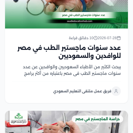
2026-07-28
10 دقائق قراءة
عدد سنوات ماجستير الطب في مصر
للوافدين والسعوديين
يبحث الكثير من الأطباء السعوديين والوافدين عن عدد
سنوات ماجستير الطب في مصر باعتباره من أكثر برامج
الدراسات العليا إقبالًا، لما يوفره من تأهيل أكاديمي متقدم
وتدريب سريري داخل الجامعات والمستشفيات التعليمية،
فريق عمل ملتقى التعليم السعودي
كما يهتم الأطباء بمعرفة مدة دراسة الماجستير في...
دراسة الماجستير في مصر