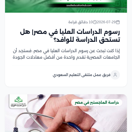
2026-07-29
10 دقائق قراءة
رسوم الدراسات العليا في مصر| هل
تستحق الدراسة للوافد؟
إذا كنت تبحث عن رسوم الدراسات العليا في مصر، فستجد أن
الجامعات المصرية تقدم واحدة من أفضل معادلات الجودة
مقابل التكلفة في المنطقة العربية، سواء في برامج
الماجستير أو الدكتوراه، وتختلف الرسوم بحسب نوع الجامعة،
فريق عمل ملتقى التعليم السعودي
والتخصص، والدرجة العلمية، مع وجود...
دراسة الماجستير في مصر