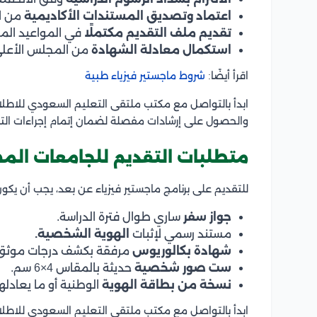
اعتماد وتصديق المستندات الأكاديمية
من ال
تقديم ملف التقديم مكتملًا
في المواعيد الم
استكمال معادلة الشهادة
من المجلس الأعلى 
اقرأ أيضًا:
شروط ماجستير فيزياء طبية
ابدأ بالتواصل مع مكتب ملتقى التعليم السعودي للاطل
والحصول على إرشادات مفصلة لضمان إتمام إجراءات الت
متطلبات التقديم للجامعات المص
للتقديم على برنامج ماجستير فيزياء عن بعد، يجب أن يكون
جواز سفر
ساري طوال فترة الدراسة.
مستند رسمي لإثبات
الهوية الشخصية.
شهادة بكالوريوس
مرفقة بكشف درجات موثق
ست صور شخصية
حديثة بالمقاس 4×6 سم.
نسخة من بطاقة الهوية
الوطنية أو ما يعادلها
ابدأ بالتواصل مع مكتب ملتقى التعليم السعودي للاطلاع