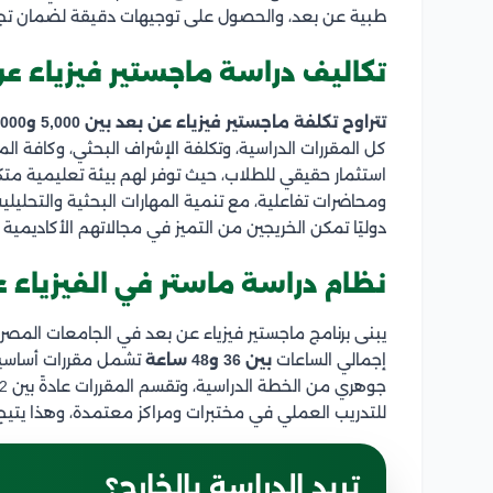
طبية عن بعد، والحصول على توجيهات دقيقة لضمان تجهيز
تكاليف دراسة ماجستير فيزياء ع
تتراوح تكلفة ماجستير فيزياء عن بعد بين 5,000 و6,000 دولار أمريكي
كل المقررات الدراسية، وتكلفة الإشراف البحثي، وكافة الم
استثمار حقيقي للطلاب، حيث توفر لهم بيئة تعليمية م
ومحاضرات تفاعلية، مع تنمية المهارات البحثية والتحل
دوليًا تمكن الخريجين من التميز في مجالاتهم الأكاديمية 
نظام دراسة ماستر في الفيزياء 
يبنى برنامج ماجستير فيزياء عن بعد في الجامعات المصر
إجمالي الساعات
بين 36 و48 ساعة
تشمل مقررات أساسية و
للتدريب العملي في مختبرات ومراكز معتمدة، وهذا يتيح ل
تريد الدراسة بالخارج؟