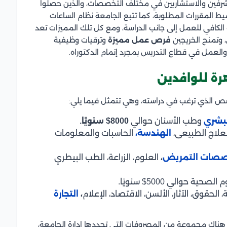
لمشرفين والاستشاريين في مختلف التخصصات، والذين حصلوا
 المقررات المطلوبة، كما تتبع الجامعة نظام الساعات
الكافي للعمل إلى جانب الدراسة، ومع كل تلك المميزات تعد
 وتمنح الخريجين
فرص عمل مميزة
وترقيات وظيفية
العمل في قطاع التدريس بمجرد إتمام الدكتوراه.
رة للوافدين
صص الذي ترغب في دراسته، وهي تتمثل فيما يلي:
بشري
وطب الأسنان حوالي
8000$ سنويًا.
علاج الطبيعى،
الهندسة،
الحاسبات والمعلومات
صات التمريض
،
العلوم، الزراعة، الطب البيطري
حوالي 5000$ سنويًا.
لحقوق، الآثار، الألسن، الاقتصاد، الإعلام
،
التجارة
ة هناك مجموعة من المصروفات التي تحددها إدارة الجامعة،