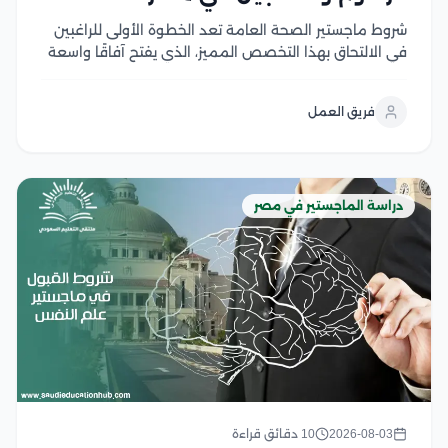
شروط ماجستير الصحة العامة تعد الخطوة الأولى للراغبين
في الالتحاق بهذا التخصص المميز، الذي يفتح آفاقًا واسعة
للعمل في مجالات الرعاية الصحية والبحث والتخطيط
الصحي، ومع تزايد أهمية الصحة العامة عالميًا، أصبح اختيار
فريق العمل
البرنامج المناسب ومعرفة متطلبات القبول أمر ضروري...
دراسة الماجستير في مصر
2026-08-03
10 دقائق قراءة