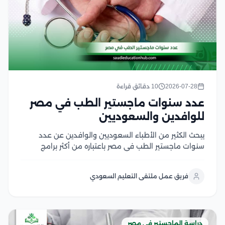
2026-07-28
10 دقائق قراءة
عدد سنوات ماجستير الطب في مصر
للوافدين والسعوديين
يبحث الكثير من الأطباء السعوديين والوافدين عن عدد
سنوات ماجستير الطب في مصر باعتباره من أكثر برامج
الدراسات العليا إقبالًا، لما يوفره من تأهيل أكاديمي متقدم
وتدريب سريري داخل الجامعات والمستشفيات التعليمية،
فريق عمل ملتقى التعليم السعودي
كما يهتم الأطباء بمعرفة مدة دراسة الماجستير في...
دراسة الماجستير في مصر