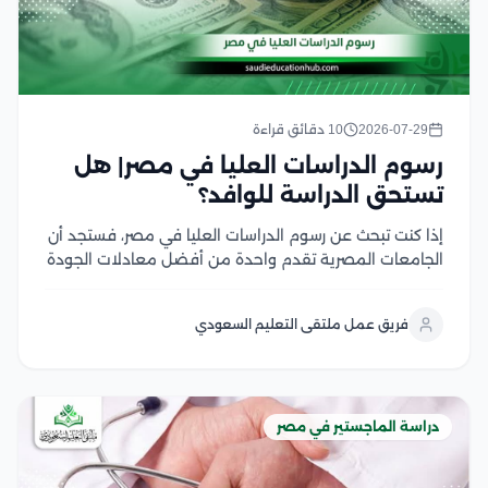
2026-07-29
10 دقائق قراءة
رسوم الدراسات العليا في مصر| هل
تستحق الدراسة للوافد؟
إذا كنت تبحث عن رسوم الدراسات العليا في مصر، فستجد أن
الجامعات المصرية تقدم واحدة من أفضل معادلات الجودة
مقابل التكلفة في المنطقة العربية، سواء في برامج
الماجستير أو الدكتوراه، وتختلف الرسوم بحسب نوع الجامعة،
فريق عمل ملتقى التعليم السعودي
والتخصص، والدرجة العلمية، مع وجود...
دراسة الماجستير في مصر