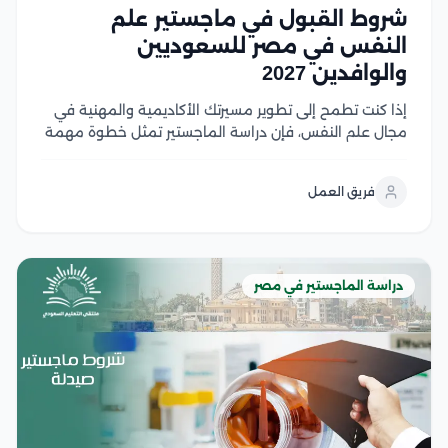
شروط القبول في ماجستير علم
النفس في مصر للسعوديين
والوافدين 2027
إذا كنت تطمح إلى تطوير مسيرتك الأكاديمية والمهنية في
مجال علم النفس، فإن دراسة الماجستير تمثل خطوة مهمة
نحو تحقيق أهدافك، لكن قبل التقديم من الضروري التعرف
على شروط القبول ومتطلبات الجامعات المختلفة لضمان
فريق العمل
استعدادك الكامل، وفي هذا المقال نستعرض...
دراسة الماجستير في مصر