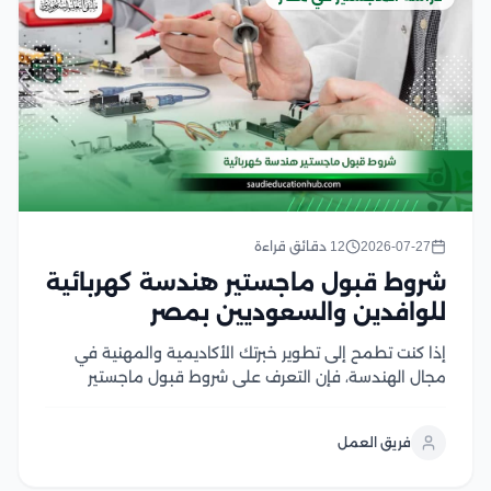
2026-07-27
12 دقائق قراءة
شروط قبول ماجستير هندسة كهربائية
للوافدين والسعوديين بمصر
إذا كنت تطمح إلى تطوير خبرتك الأكاديمية والمهنية في
مجال الهندسة، فإن التعرف على شروط قبول ماجستير
هندسة كهربائية يعد الخطوة الأولى لتحقيق هذا الهدف،
وتحرص الجامعات المصرية على توفير برامج دراسات عليا
فريق العمل
متقدمة تجمع بين الجانب الأكاديمي والتطبيقي، مع...