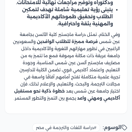
ودكتوراه وتوفير مراجعات نهائية للامتحانات.
يتبنى رؤية تعليمية شاملة تهدف لتمكين
الطلاب وتحقيق طموحاتهم الأكاديمية
والمهنية بثقة واحترافية.
وفي الختام، تمثل دراسة ماجستير كلية الألسن بجامعة
عين شمس
فرصة مميزة للطلاب الوافدين
والسعوديين
الراغبين في تطوير مهاراتهم اللغوية والأكاديمية داخل
جامعة عريقة ذات مكانة مرموقة فمع ما تتميز به من
مصاريف ماجستير ألسن عين شمس المناسبة، وجودة
التعليم، واعتماد أكاديمي قوي، تضمن الكلية للدارسين
تجربة علمية متكاملة تفتح أمامهم آفاقًا واسعة في
مجالات الترجمة، والبحث، والتعليم، والإعلام لذلك، فإن
اختيار جامعة عين شمس يعد
خطوة ذكية نحو مستقبل
أكاديمي ومهني واعد
يجمع بين التميز والتطور المستمر.
الوسوم:
#دراسة اللغات والترجمة في مصر