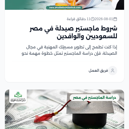
2026-08-01
11 دقائق قراءة
شروط ماجستير صيدلة في مصر
للسعوديين والوافدين
إذا كنت تطمح إلى تطوير مسيرتك المهنية في مجال
الصيدلة، فإن دراسة الماجستير تمثل خطوة مهمة نحو
اكتساب خبرات علمية وعملية متقدمة، لكن قبل التقديم
من الضروري التعرف على شروط ماجستير صيدلة، ومتطلبات
فريق العمل
القبول، والوثائق المطلوبة، وآلية التسجيل في الجامعات...
دراسة الماجستير في مصر