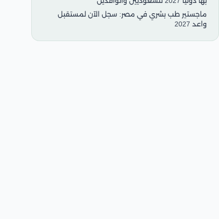
بها دوليًا 2027 للسعوديين والوافدين
ماجستير طب بشري في مصر: سجل الآن لمستقبل
واعد 2027