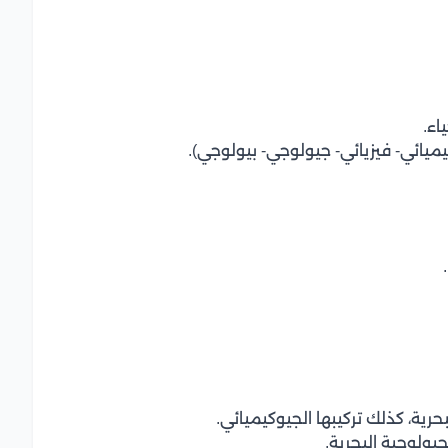
اء.
يائي- فيزيائي- جيولوجي- بيولوجي).
رية، كذلك تركيبها الجيوكيميائي.
ولوجية البحرية.