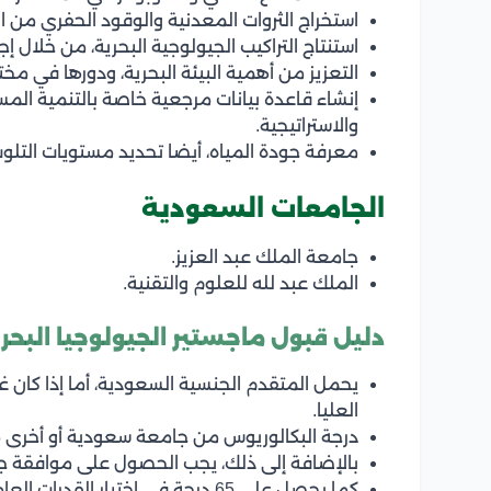
استخراج الثروات المعدنية والوقود الحفري من الب
استنتاج التراكيب الجيولوجية البحرية، من خلال إجر
التعزيز من أهمية البيئة البحرية، ودورها في مخ
إنشاء قاعدة بيانات مرجعية خاصة بالتنمية المس
والاستراتيجية.
معرفة جودة المياه، أيضا تحديد مستويات التلوث
الجامعات السعودية
جامعة الملك عبد العزيز.
الملك عبد لله للعلوم والتقنية.
دليل قبول ماجستير الجيولوجيا البحر
يحمل المتقدم الجنسية السعودية، أما إذا كان 
العليا.
درجة البكالوريوس من جامعة سعودية أو أخرى معت
بالإضافة إلى ذلك، يجب الحصول على موافقة جه
كما يحصل على 65 درجة في اختبار القدرات العامة للجامعيين.