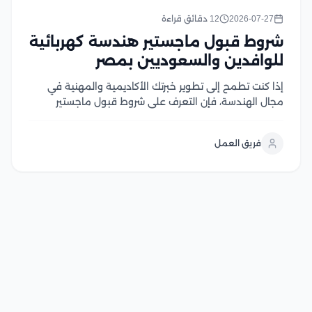
2026-07-27
12 دقائق قراءة
شروط قبول ماجستير هندسة كهربائية
للوافدين والسعوديين بمصر
إذا كنت تطمح إلى تطوير خبرتك الأكاديمية والمهنية في
مجال الهندسة، فإن التعرف على شروط قبول ماجستير
هندسة كهربائية يعد الخطوة الأولى لتحقيق هذا الهدف،
وتحرص الجامعات المصرية على توفير برامج دراسات عليا
فريق العمل
متقدمة تجمع بين الجانب الأكاديمي والتطبيقي، مع...