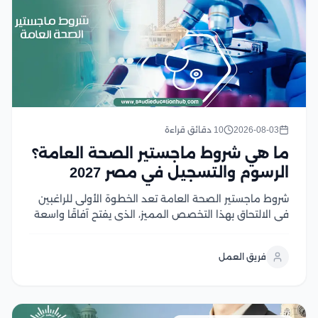
2026-08-03
10 دقائق قراءة
ما هي شروط ماجستير الصحة العامة؟
الرسوم والتسجيل في مصر 2027
شروط ماجستير الصحة العامة تعد الخطوة الأولى للراغبين
في الالتحاق بهذا التخصص المميز، الذي يفتح آفاقًا واسعة
للعمل في مجالات الرعاية الصحية والبحث والتخطيط
الصحي، ومع تزايد أهمية الصحة العامة عالميًا، أصبح اختيار
فريق العمل
البرنامج المناسب ومعرفة متطلبات القبول أمر ضروري...