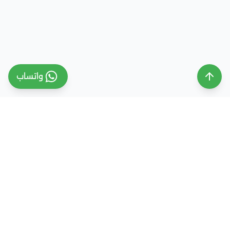
واتساب
ملتقى التعليم السعودي
ملتقى التعليم السعودي منصة تعليمية متخصصة تهدف
إلى تقديم معلومات موثوقة ومحدثة حول التعليم في
المملكة العربية السعودية، تشمل الجامعات، التخصصات،
شروط القبول، والفرص التعليمية المختلفة. كما نقدم
خدمات متكاملة للتسجيل والقبول الجامعي في وجهات
دراسية متعددة مثل مصر، الإمارات، ألمانيا، تركيا وغيرها من
الدول، مع إرشاد أكاديمي احترافي يساعد الطلاب والطالبات