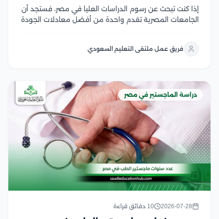
إذا كنت تبحث عن رسوم الدراسات العليا في مصر، فستجد أن
الجامعات المصرية تقدم واحدة من أفضل معادلات الجودة
مقابل التكلفة في المنطقة العربية، سواء في برامج
الماجستير أو الدكتوراه، وتختلف الرسوم بحسب نوع الجامعة،
فريق عمل ملتقى التعليم السعودي
والتخصص، والدرجة العلمية، مع وجود...
دراسة الماجستير في مصر
2026-07-28
10 دقائق قراءة