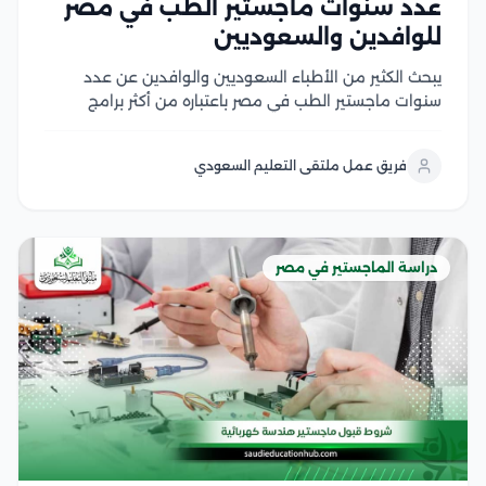
عدد سنوات ماجستير الطب في مصر
للوافدين والسعوديين
يبحث الكثير من الأطباء السعوديين والوافدين عن عدد
سنوات ماجستير الطب في مصر باعتباره من أكثر برامج
الدراسات العليا إقبالًا، لما يوفره من تأهيل أكاديمي متقدم
وتدريب سريري داخل الجامعات والمستشفيات التعليمية،
فريق عمل ملتقى التعليم السعودي
كما يهتم الأطباء بمعرفة مدة دراسة الماجستير في...
دراسة الماجستير في مصر