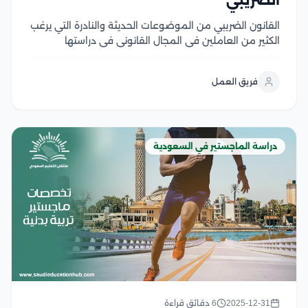
الضريبي
القانون الضريبي من الموضوعات الحديثة والنادرة التي يرغب
الكثير من العاملين في المجال القانوني في دراستها
والتعمق بها، لذا يبرز الماجستير التنفيذي في القانون
الضريبي باعتباره خطوة هامة تُمكن العاملين في مجال
فريق العمل
القانون والمحاسبة من فهم القواعد والقوانين الضريبية،
والتغيرات...
دراسة الماجستير في السعودية
2025-12-31
6 دقائق قراءة