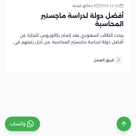
2025-12-31
6 دقائق قراءة
أفضل دولة لدراسة ماجستير
المحاسبة
يبحث الطالب السعودي بعد إتمام بكالوريوس التجارة عن
أفضل دولة لدراسة ماجستير المحاسبة، من أجل رغبتهم في
خوض تجربة الدراسة خارج جامعات مملكتنا العربية
السعودية يبدأ التعلم في البحث عن المميزات التي تقدمها
فريق العمل
كل دولة للطلاب، إلى جانب التحديات التي...
واتساب