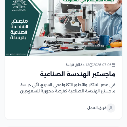
دراسة الماجستير في السعودية
2026-07-06
13 دقائق قراءة
ماجستير الهندسة الصناعية
في عصر الابتكار والتطور التكنولوجي السريع، تأتي دراسة
ماجستير الهندسة الصناعية كفرصة محورية للسعوديين
الطموحين الذين يسعون للمساهمة في تحسين أداء
الصناعة وتحقيق التنمية المستدامة، حيث تمثل هذه
فريق العمل
الدراسة جسرًا يربط بين المعرفة النظرية العميقة
والتطبيقات العملية المبتكرة، مما يمكنهم...