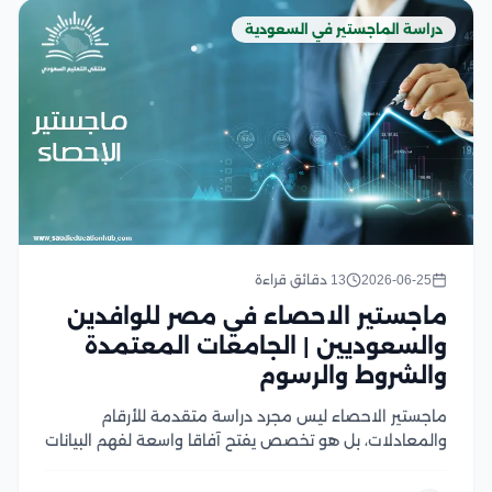
دراسة الماجستير في السعودية
2026-06-25
13 دقائق قراءة
ماجستير الاحصاء في مصر للوافدين
والسعوديين | الجامعات المعتمدة
والشروط والرسوم
ماجستير الاحصاء ليس مجرد دراسة متقدمة للأرقام
والمعادلات، بل هو تخصص يفتح آفاقا واسعة لفهم البيانات
وتحويلها إلى قرارات وحلول قابلة للتطبيق في مختلف
المجالات، ومع التطور الكبير في الاعتماد على تحليل البيانات