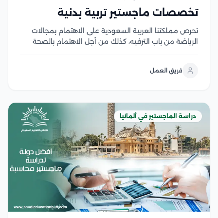
تخصصات ماجستير تربية بدنية
تحرص مملكتنا العربية السعودية على الاهتمام بمجالات
الرياضة من باب الترفيه، كذلك من أجل الاهتمام بالصحة
البدنية لشعبها، لذا؛ تهتم بدراسة تخصصات ماجستير تربية
بدنية داخل جامعاتها، كما تسمح لطلابها بالسفر خارج البلاد
فريق العمل
لتحصيل الخبرات الرياضية المختلفة، والاطلاع على الطرق...
دراسة الماجستير في ألمانيا