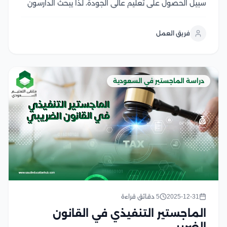
سبيل الحصول على تعليم عالي الجودة، لذا يبحث الدارسون
عن افضل جامعة في السعودية لدراسة الماجستير، بما
يمكنهم من دراسة التخصصات الراغبين بها، ويسهم ذلك في
فريق العمل
تطوير مهاراتهم الأكاديمية ويعزز من مسيرتهم...
دراسة الماجستير في السعودية
2025-12-31
5 دقائق قراءة
الماجستير التنفيذي في القانون