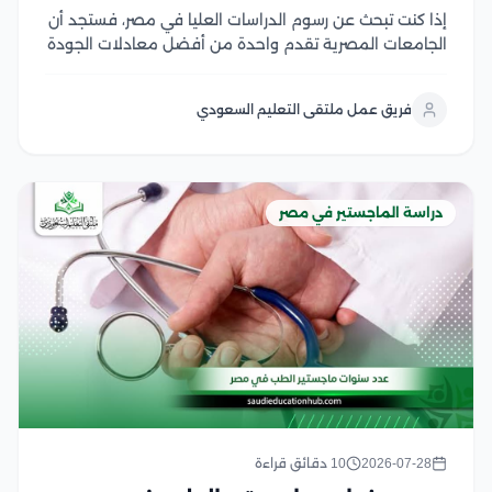
إذا كنت تبحث عن رسوم الدراسات العليا في مصر، فستجد أن
الجامعات المصرية تقدم واحدة من أفضل معادلات الجودة
مقابل التكلفة في المنطقة العربية، سواء في برامج
الماجستير أو الدكتوراه، وتختلف الرسوم بحسب نوع الجامعة،
فريق عمل ملتقى التعليم السعودي
والتخصص، والدرجة العلمية، مع وجود...
دراسة الماجستير في مصر
2026-07-28
10 دقائق قراءة