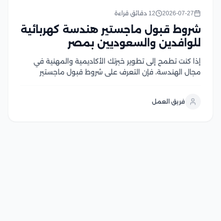
2026-07-27
12 دقائق قراءة
شروط قبول ماجستير هندسة كهربائية
للوافدين والسعوديين بمصر
إذا كنت تطمح إلى تطوير خبرتك الأكاديمية والمهنية في
مجال الهندسة، فإن التعرف على شروط قبول ماجستير
هندسة كهربائية يعد الخطوة الأولى لتحقيق هذا الهدف،
وتحرص الجامعات المصرية على توفير برامج دراسات عليا
فريق العمل
متقدمة تجمع بين الجانب الأكاديمي والتطبيقي، مع...