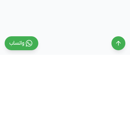
واتساب
ملتقى التعليم السعودي
ملتقى التعليم السعودي منصة تعليمية متخصصة تهدف
إلى تقديم معلومات موثوقة ومحدثة حول التعليم في
المملكة العربية السعودية، تشمل الجامعات، التخصصات،
شروط القبول، والفرص التعليمية المختلفة. كما نقدم
خدمات متكاملة للتسجيل والقبول الجامعي في وجهات
دراسية متعددة مثل مصر، الإمارات، ألمانيا، تركيا وغيرها من
الدول، مع إرشاد أكاديمي احترافي يساعد الطلاب والطالبات