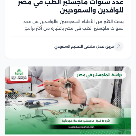
عدد سنوات ماجستير الطب في مصر
للوافدين والسعوديين
يبحث الكثير من الأطباء السعوديين والوافدين عن عدد
سنوات ماجستير الطب في مصر باعتباره من أكثر برامج
الدراسات العليا إقبالًا، لما يوفره من تأهيل أكاديمي متقدم
وتدريب سريري داخل الجامعات والمستشفيات التعليمية،
فريق عمل ملتقى التعليم السعودي
كما يهتم الأطباء بمعرفة مدة دراسة الماجستير في...
دراسة الماجستير في مصر