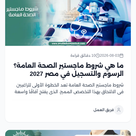
2026-08-03
10 دقائق قراءة
ما هي شروط ماجستير الصحة العامة؟
الرسوم والتسجيل في مصر 2027
شروط ماجستير الصحة العامة تعد الخطوة الأولى للراغبين
في الالتحاق بهذا التخصص المميز، الذي يفتح آفاقًا واسعة
للعمل في مجالات الرعاية الصحية والبحث والتخطيط
الصحي، ومع تزايد أهمية الصحة العامة عالميًا، أصبح اختيار
فريق العمل
البرنامج المناسب ومعرفة متطلبات القبول أمر ضروري...