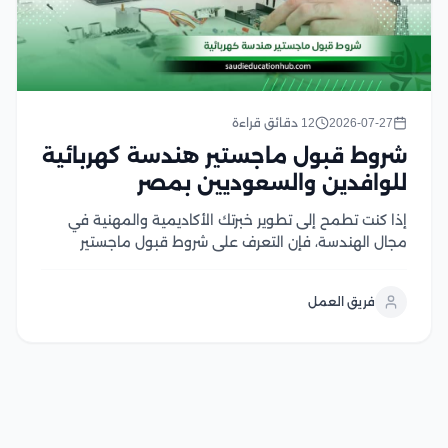
2026-07-27
12 دقائق قراءة
شروط قبول ماجستير هندسة كهربائية
للوافدين والسعوديين بمصر
إذا كنت تطمح إلى تطوير خبرتك الأكاديمية والمهنية في
مجال الهندسة، فإن التعرف على شروط قبول ماجستير
هندسة كهربائية يعد الخطوة الأولى لتحقيق هذا الهدف،
وتحرص الجامعات المصرية على توفير برامج دراسات عليا
فريق العمل
متقدمة تجمع بين الجانب الأكاديمي والتطبيقي، مع...