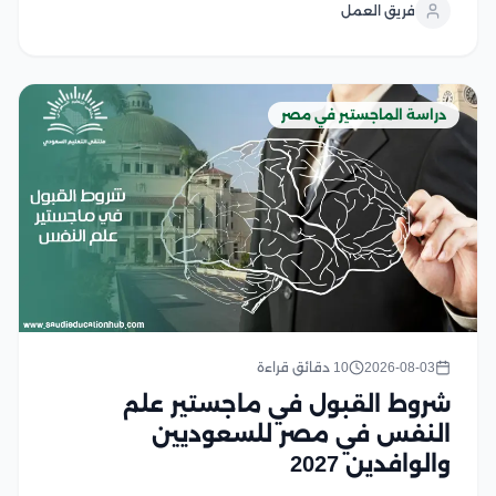
فريق العمل
البرنامج المناسب ومعرفة متطلبات القبول أمر ضروري...
دراسة الماجستير في مصر
2026-08-03
10 دقائق قراءة
شروط القبول في ماجستير علم
النفس في مصر للسعوديين
والوافدين 2027