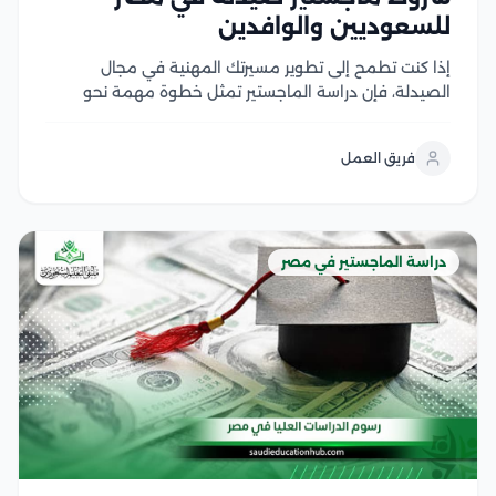
للسعوديين والوافدين
إذا كنت تطمح إلى تطوير مسيرتك المهنية في مجال
الصيدلة، فإن دراسة الماجستير تمثل خطوة مهمة نحو
اكتساب خبرات علمية وعملية متقدمة، لكن قبل التقديم
من الضروري التعرف على شروط ماجستير صيدلة، ومتطلبات
فريق العمل
القبول، والوثائق المطلوبة، وآلية التسجيل في الجامعات...
دراسة الماجستير في مصر