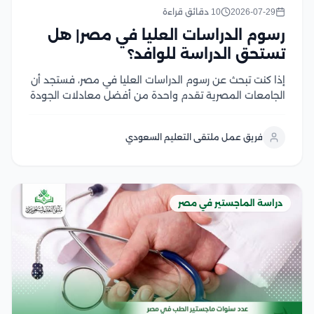
2026-07-29
10 دقائق قراءة
رسوم الدراسات العليا في مصر| هل
تستحق الدراسة للوافد؟
إذا كنت تبحث عن رسوم الدراسات العليا في مصر، فستجد أن
الجامعات المصرية تقدم واحدة من أفضل معادلات الجودة
مقابل التكلفة في المنطقة العربية، سواء في برامج
الماجستير أو الدكتوراه، وتختلف الرسوم بحسب نوع الجامعة،
فريق عمل ملتقى التعليم السعودي
والتخصص، والدرجة العلمية، مع وجود...
دراسة الماجستير في مصر