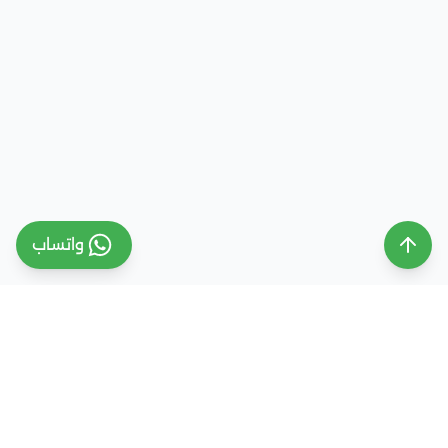
واتساب
ملتقى التعليم السعودي
ملتقى التعليم السعودي منصة تعليمية متخصصة تهدف
إلى تقديم معلومات موثوقة ومحدثة حول التعليم في
المملكة العربية السعودية، تشمل الجامعات، التخصصات،