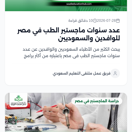
2026-07-28
10 دقائق قراءة
عدد سنوات ماجستير الطب في مصر
للوافدين والسعوديين
يبحث الكثير من الأطباء السعوديين والوافدين عن عدد
سنوات ماجستير الطب في مصر باعتباره من أكثر برامج
الدراسات العليا إقبالًا، لما يوفره من تأهيل أكاديمي متقدم
وتدريب سريري داخل الجامعات والمستشفيات التعليمية،
فريق عمل ملتقى التعليم السعودي
كما يهتم الأطباء بمعرفة مدة دراسة الماجستير في...
دراسة الماجستير في مصر