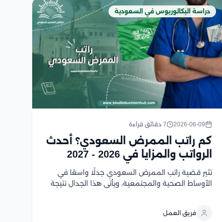
دراسة البكالوريوس في السعودية
2026-06-09
7 دقائق قراءة
كم راتب الممرض السعودي؟ أحدث
الرواتب والمزايا في 2026 - 2027
تثير قضية راتب الممرض السعودي جدلًا واسعًا في
الأوساط الصحية والمجتمعية، ويأتي هذا الجدال نتيجة
التفاوت الكبير في الرواتب بين القطاعات الحكومية
والخاصة وتختلف قيمة الراتب نتيجة بعض العوامل التي
فريق العمل
تؤثر عليه منها، سنوات الخبرة والمؤهل العلمي