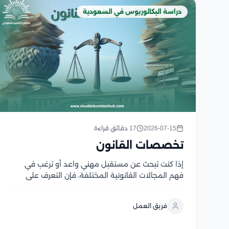
دراسة البكالوريوس في السعودية
2026-07-15
17 دقائق قراءة
تخصصات القانون
إذا كنت تبحث عن مستقبل مهني واعد أو ترغب في
فهم المجالات القانونية المختلفة، فإن التعرف على
تخصصات القانون هو الخطوة الأولى نحو اختيار المسار
المناسب، حيث يضم القانون العديد من التخصصات التي
فريق العمل
تلبي احتياجات متنوعة وتفتح أبواب واسعة للعمل...